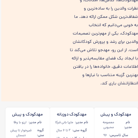
مهدکودک‌ها، کلاس‌ها، امکانات، و
نظرات والدین را به ساده‌ترین و
شفاف‌ترین شکل ممکن ارائه دهد. ما
به خوبی می‌دانیم که انتخاب
مهدکودک، یکی از مهم‌ترین تصمیمات
والدین برای رشد و پرورش کودکانشان
است. از این رو، مهدجو تلاش می‌کند تا
با ایجاد یک فضای مقایسه‌پذیر و ارائه
اطلاعات دقیق، خانواده‌ها را در یافتن
بهترین گزینه متناسب با نیازها و
انتظاراتشان یاری کند.
مهدکودک و پیش
مهدکودک دوزبانه
مهدکودک و پیش
دبستانی دوزبانه
کلید مهربانی در
دبستانی رزا در
نام
معصومه
نام مدیر:
ماریا بانی شرکا
نام مدیر:
ارزو با وفا
فرزندان آفتاب در
جردن
پاسداران
مدیر:
محبوبی
گروه سنی:
۲ تا ۶ سال
گروه
شیرخوار تا پیش
شریعتی
سال تاسیس:
۹۶
سنی:
دبستان