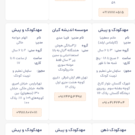
۵۹
۰۲۱۷۷۷۱۰۵۱۵
مهدکودک و پیش
موسسه اندیشه کیان
مهدکودک و پیش
دبستانی مهریار
ابر سفید در ظفر
دبستان دوزبانه نیلند
نام
خانم جعفرنیا
نام مدیر:
فریبا عبدی
نام
الهام خواجه
در تهرانپارس
مدیر:
(کارشناس ارشد)
مدیر:
خاکی
گروه
از۳سالگی هوش
گروه سنی:
۳ تا ۶ سال
سنی:
هشتگانه ۴یال به بالا
گروه سنی:
۲ تا ۶ سال
استعدادیابی و سنین
ساعت
۶ صبح تا ۱۸ - پنج
ساعت
از ساعت ۸ تا
زیر ۳ سال فقط
کاری:
شنبه ها تا ظهر
کاری:
۱۷
مونته سوری
‌مادروکودک
مجوز:
سازمان ملی تعلیم و
مجوز:
سازمان تعلیم و
تربیت کودک
تربیت کودک
تهران ظفر آرش شرقی دلیری
کوچه هشت متری اول
شهرک گلستان، بلوار کارج،
تهرانپارس، خیابان امیری
پلاک ۱۲
کوچه بنفشه سوم، روبروی
طائمه، خیابان ملکی، خیابان
درمانگاه گلستان، پلاک ۷۶
۱۳۰ (جعفربای)، بین
۰۹۱۲۴۳۵۳۴۹۷
کوچه‌های ۱۰۹ و ۱۱۱، پلاک
۱۰۰
۰۹۱۰۴۱۴۲۴۰۴
۰۹۹۸۱۸۰۷۰۷۱
مهدکودک ذهن
مهدکودک و پیش
مهدکودک و پیش