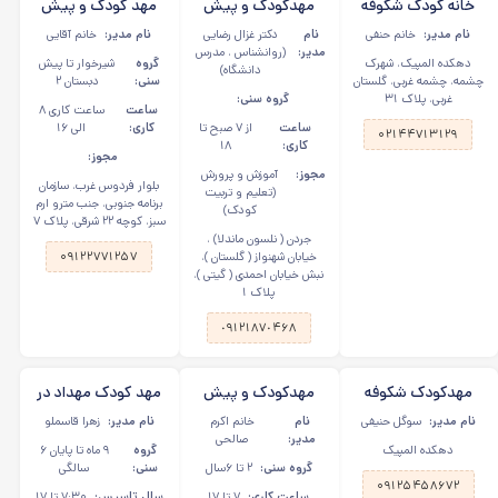
خانه کودک شکوفه
مهدکودک و پیش
مهد کودک و پیش
سیب در دهکده
دبستانی گلهای غزال
دبستانی امین در
نام مدیر:
خانم حنفی
نام
دکتر غزال رضایی
نام مدیر:
خانم آقایی
المپیک
در جردن
بلوار فردوس، سازمان
مدیر:
(روانشناس ، مدرس
دهکده المپیک، شهرک
گروه
شیرخوار تا پیش
دانشگاه)
برنامه
چشمه، چشمه غربی، گلستان
سنی:
دبستان ۲
غربی، پلاک ۳۱
گروه سنی:
ساعت
ساعت کاری ۸
ساعت
از ٧ صبح تا
کاری:
الی ۱۶
۰۲۱۴۴۷۱۳۱۲۹
کاری:
١٨
مجوز:
مجوز:
آموزش و پرورش
بلوار فردوس غرب، سازمان
(تعلیم و تربیت
برنامه جنوبی، جنب مترو ارم
کودک)
سبز، کوچه ۲۲ شرقی، پلاک ۷
جردن ( نلسون ماندلا) ،
خیابان شهنواز ( گلستان )،
۰۹۱۲۲۷۷۱۲۵۷
نبش خیابان احمدی ( گیتی )،
پلاک ١
٠٩١٢١٨٧٠۴۶٨
مهدکودک شکوفه
مهدکودک و پیش
مهد کودک مهداد در
سیب در زیبادشت،
دبستانی لیلیوم در
شهریار
نام مدیر:
سوگل حنیفی
نام
خانم اکرم
نام مدیر:
زهرا قاسملو
دهکده المپیک
جنت آباد
مدیر:
صالحی
دهکده المپیک
گروه
۹ ماه تا پایان ۶
گروه سنی:
۲ تا ۶سال
سنی:
سالگی
۰۹۱۲۵۴۵۸۶۷۲
ساعت کاری:
۷ تا ۱۷
سال تاسیس:
۷:۳۰ تا ۱۷