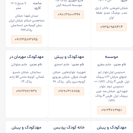
کاری:
الی ۱۷:۳۰
مترو شهرری، پلاک ۲۵،
ساعت
۷ صبح تا ۱۶
موسسه اندیشه کیان
خیابان شریعتی، بالاتر از پل
کاری:
عصر
صدر، بولینگ عبدو، طبقه
۰۹۰۱۳۸۰۰۴۹۹
میدان شهدا خیابان
اول
مجاهدین اسلام خیابان ایران
نبش کوچه میر اسماعیلی
۰۹۳۵۱۹۵۹۴۱۴
پلاک۲۸۲
۰۹۱۲۳۵۷۳۷۲۵
موسسه
مهدکودک و پیش
مهدکودک مهرمان در
استعدادیابی اندیشه
دبستانی خانه
ستارخان
نام مدیر:
خانم صفری
نام مدیر:
خانم احمدی
نام مدیر:
خانم صلواتی
کیان در مهرشهر کرج
خورشید در شهر زیبا
دسترسی اول؛بلوار ارم
شهرزیبا، بلوارتعاون، خیابان
ستارخان، خیابان خسرو
،انتهای خیابان ۱۱۳،پیچک
فرساد شرقی، خیابان نوروزی،
شمالی، کوچه حاجی آقا زاده،
اول ،فرعی ۴،پلاک ۱۷۲/۱ ==
کوچه سرو یکم ، پلاک ۲۶
پلاک ۱۴
دسترسی دوم ؛بلوار
شهرداری ،خیابان صد غربی
۰۹۱۹۰۳۱۶۸۷۵
۰۹۱۲۲۷۶۱۹۳۶
،پیچک اول ،فرعی ۴،پلاک
۱۷۲/۱
۰۹۱۲۴۶۶۲۹۵۱
مهدکودک و پیش
خانه کودک پردیس
مهدکودک و پیش