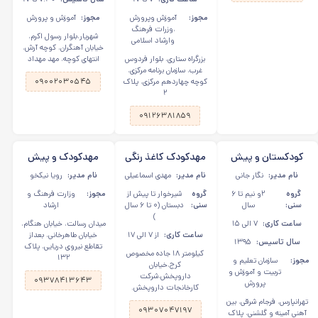
مجوز:
آموزش وپرورش
مجوز:
آموزش و پرورش
،وزرات فرهنگ
شهریار،بلوار رسول اکرم،
وارشاد اسلامی
خیابان آهنگران، کوچه آرش،
بزرگراه ستاری، بلوار فردوس
انتهای کوچه، مهد مهداد
غرب، سازمان برنامه مرکزی،
کوچه چهاردهم مرکزی، پلاک
۰۹۰۰۲۰۳۰۵۴۵
۲
۰۹۱۲۶۳۸۱۸۵۹
کودکستان و پیش
مهدکودک کاغذ رنگی
مهدکودک و پیش
دبستان سفیران
در منطقه ۲۲ - ایران
دبستانی کوچولوی ناز
نام مدیر:
نگار جانی
نام مدیر:
مهدی اسماعیلی
نام مدیر:
رویا نیکخو
پردیس در تهرانپارس
خودرو
در رسالت
گروه
۲و نیم تا ۶
گروه
شیرخوار تا پیش از
مجوز:
وزارت فرهنگ و
سنی:
سال
سنی:
دبستان (۰ تا ۶ سال
ارشاد
)
ساعت کاری:
۷ الی ۱۵
میدان رسالت، خیابان هنگام،
ساعت کاری:
از ۷ الی ۱۷
خیابان طاهرخانی، بعداز
سال تاسیس:
۱۳۹۵
تقاطع نیروی دریایی، پلاک
کیلومتر ۱۸ جاده مخصوص
۱۳۲
مجوز:
سازمان تعلیم و
کرج،خیابان
تربیت و آموزش و
داروپخش،شرکت
۰۹۳۷۸۴۱۳۶۴۳
پرورش
کارخانجات داروپخش.
تهرانپارس، فرجام شرقی، بین
۰۹۳۰۷۰۴۷۱۹۷
آهنی آمینه و گلشنی، پلاک