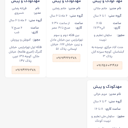
مهد کودک و پیش
مهدکودک و پیش
مهدکودک و پیش
دبستانی آبرنگ در
دبستانی شکوفه یاس
دبستانی قصر سپید
نام مدیر:
خانم جلالی
نام مدیر:
خانم رضایی
نام
فرزانه رضایی
جنت آباد مرکزی
در تهرانپارس
در تهرانپارس
مدیر:
خسروی
گروه سنی:
۱ تا ۶ سال
گروه سنی:
۶ ماه تا ۶ سال
گروه سنی:
۶ ماه تا ۶ سال
ساعت
۶:۱۵
ساعت
از ساعت ۶:۳۰
کاری:
الی۱۷:۳۰
کاری:
صبح تا ۱۹ عصر
ساعت
۶ صبح ۷
کاری:
شب
مجوز:
سازمان تعلیم و
بین فلکه دوم و سوم
تربیت
تهرانپارس، بین خیابان عادل
مجوز:
آموزش و پرورش
و زرین، خیابان ۱۸۶، خیابان
جنت آباد مرکزی، نرسیده به
فلکه اول تهرانپارس، خیابان
لرستانی، پلاک ۵۱
آبشناسان، کوچه سیزده آبان،
گلبرگ (امیری طائمه)، خیابان
پلاک ۳
ملکی، کوچه ۱۳۸ غربی،
۰۹۱۹۴۲۲۶۲۷۸
پلاک ۱۴۷
۰۹۱۲۵۶۰۳۴۸۶
۰۹۱۹۴۲۲۶۲۷۸
مهدکودک و پیش
دبستانی مهدبازی در
نام مدیر:
مریم خزائی
پاسداران
گروه سنی:
۲ تا ۶ سال
ساعت کاری:
۸ تا ۱۶
مجوز:
سازمان ملی تعلیم و
تربیت کودک