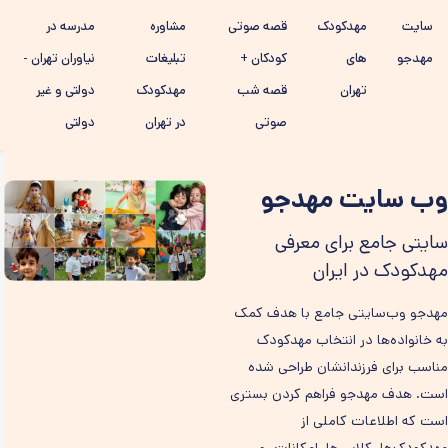
رفتن به
سایت
مهدکودک
قصه صوتی
مشاوره
مدرسه در
محتوای
اصلی
مهدجو
های
کودکان +
تبلیغات
نیاوران تهران -
تهران
قصه شب
مهدکودک
دولتی و غیر
صوتی
در تهران
دولتی
وب سایت مهدجو
سایتی جامع برای معرفی
مهدکودک در ایران
مهدجو وب‌سایتی جامع با هدف کمک
به خانواده‌ها در انتخاب مهدکودک
مناسب برای فرزندانشان طراحی شده
است. هدف مهدجو فراهم کردن بستری
است که اطلاعات کاملی از