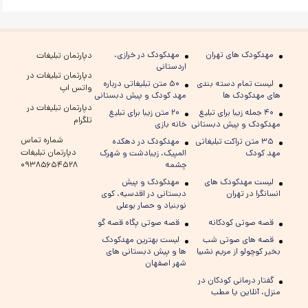
مهدکودک های تهران
مهدکودک در خرازی،
دپارتمان تبلیغات
اردستانی
دپارتمان تبلیغات در
لیست تمام دسته بندی
۵۰ متن تبلیغاتی درباره
واتس اپ
های مهدکودک ها
مهد کودک و پیش دبستانی
دپارتمان تبلیغات در
۴۰ جمله زیبا برای تبلیغ
۲۰ متن زیبا برای تبلیغ
تلگرام
مهدکودک و پیش دبستانی
خانه بازی
شماره تماس
۳۵ متن تراکت تبلیغاتی
مهدکودک در دهکده
دپارتمان تبلیغات
مهد کودک
المپیک، زیبادشت و شهرک
چشمه
۰۹۳۸۵۶۵۴۵۲۸
لیست مهدکودک های
مهدکودک و پیش
انسانگرا در تهران
دبستانی در اقدسیه، کوی
نوبنیاد و حصار بوعلی
قصه صوتی کودکانه
قصه صوتی پگاه قصه گو
قصه های صوتی شب
لیست بهترین مهدکودک
بخیر کوچولو از مریم نشیبا
ها و پیش دبستانی های
شهر اصفهان
گفتار درمانی کودکان در
منزل، آنلاین یا مطب