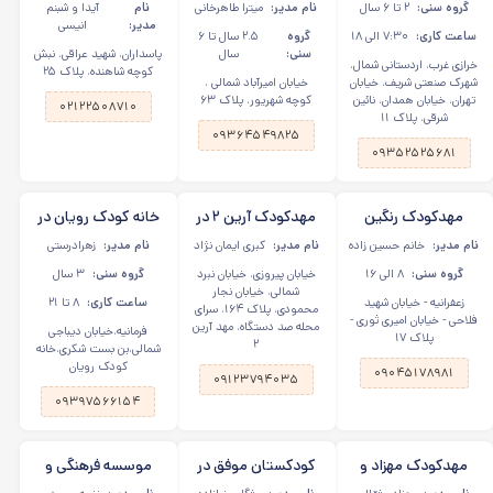
دبستانی گل بابونه در
امیرآباد، سیندخت
دبستانی دوزبانه آرا
گروه سنی:
۲ تا ۶ سال
نام مدیر:
میترا طاهرخانی
نام
آیدا و شبنم
خرازی، اردستانی
گل در پاسداران
مدیر:
انیسی
ساعت کاری:
۷:۳۰ الی ۱۸
گروه
۲.۵ سال تا ۶
سنی:
سال
پاسداران، شهید عراقی، نبش
خرازی غرب، اردستانی شمال،
کوچه شاهنده، پلاک ۲۵
شهرک صنعتی شریف، خیابان
خیابان امیرآباد شمالی ،
تهران، خیابان همدان، نائین
کوچه شهریور، پلاک ۶۳
۰۲۱۲۲۵۰۸۷۱۰
شرقی، پلاک ۱۱
۰۹۳۶۴۵۴۹۸۲۵
۰۹۳۵۲۵۲۵۶۸۱
مهدکودک رنگین
مهدکودک آرین ۲ در
خانه کودک رویان در
کمان در زعفرانیه
خیابان پیروزی
فرمانیه
نام مدیر:
خانم حسین زاده
نام مدیر:
کبری ایمان نژاد
نام مدیر:
زهرادرستی
گروه سنی:
۸ الی ۱۶
خیابان پیروزی، خیابان نبرد
گروه سنی:
۳ سال
شمالی، خیابان نجار
زعفرانیه - خیابان شهید
ساعت کاری:
۸ تا ۲۱
محمودی، پلاک ۱۶۴، سرای
فلاحی - خیابان امیری ثوری -
محله صد دستگاه، مهد آرین
فرمانیه،خیابان دیباجی
پلاک ۱۷
۲
شمالی،بن بست شکری،خانه
کودک رویان
۰۹۰۴۵۱۷۸۹۸۱
۰۹۱۲۳۷۹۴۰۳۵
۰۹۳۹۷۵۶۶۱۵۴
مهدکودک مهزاد و
کودکستان موفق در
موسسه فرهنگی و
مهگل در اشرفی
سهروردی
هنری آشیانه کودک و