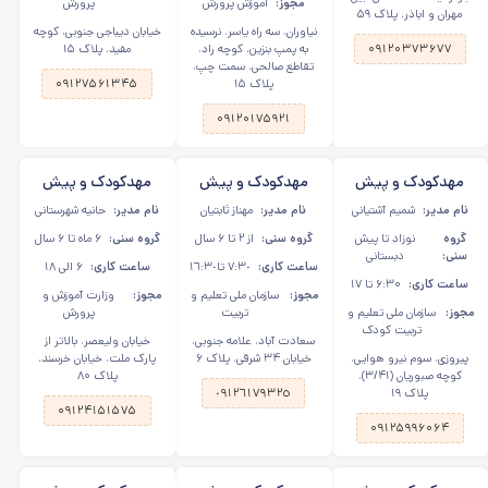
مجوز:
آموزش پرورش
پرورش
مهران و اباذر، پلاک ۵۹
نیاوران، سه راه یاسر، نرسیده
خیابان دیباجی جنوبی، کوچه
۰۹۱۲۰۳۷۳۶۷۷
به پمپ بنزین، کوچه راد،
مفید، پلاک ۱۵
تقاطع صالحی، سمت چپ،
پلاک ۱۵
۰۹۱۲۷۵۶۱۳۴۵
۰۹۱۲۰۱۷۵۹۲۱
مهدکودک و پیش
مهدکودک و پیش
مهدکودک و پیش
دبستانی شمیم یاس
دبستانی باوان در
دبستانی سایه در
نام مدیر:
شمیم آشتیانی
نام مدیر:
مهناز ثابتيان
نام مدیر:
حانیه شهرستانی
در پیروزی
سعادت آباد
جردن
گروه
نوزاد تا پیش
گروه سنی:
از ۲ تا ۶ سال
گروه سنی:
۶ ماه تا ۶ سال
سنی:
دبستانی
ساعت کاری:
٧:٣٠ تا١٦:٣٠
ساعت کاری:
۶ الی ۱۸
ساعت کاری:
۶:۳۰ تا ۱۷
مجوز:
سازمان ملی تعلیم و
مجوز:
وزارت آموزش و
مجوز:
سازمان ملی تعلیم و
تربیت
پرورش
تربیت کودک
سعادت آباد، علامه جنوبی،
خیابان ولیعصر، بالاتر از
پیروزی، سوم نیرو هوایی،
خیابان ۳۴ شرقی، پلاک ۶
پارک ملت، خیابان خرسند،
کوچه صبوریان (۳/۴۱)،
پلاک ۸۰
پلاک ۱۹
٠٩١٢٦١٧٩٣٢٥
۰۹۱۲۴۱۵۱۵۷۵
۰۹۱۲۵۹۹۶۰۶۴