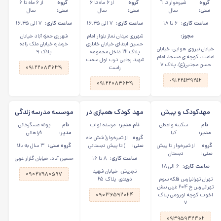
گروه
شیرخوار تا ٦
گروه
از ۶ ماه تا ۶
گروه
از ۶ ماه تا ۶
هوایی، امامت
سنی:
سال
سنی:
سال
سنی:
سال
ساعت کاری:
۶ تا ۱۸
ساعت کاری:
۷ الی ۱۶.۴۵
ساعت کاری:
۷ الی ۱۶.۴۵
مجوز:
شهرری میدان نماز بلوار امام
شهرری حمزه آباد خیابان
حسین ابتدای خیابان خانلری
خرمدره خیابان ملک زاده
خیابان نیروی هوایی، خیابان
پلاک ۲۲ داخل مجموعه
پلاک ۹
امامت، کوچه ی مسجد امام
شهید رجایی درب اول سمت
حسن مجتبی(ع)، پلاک ٧
راست
۰۹۱۲۲۰۸۴۶۳۹
٠٩١٢٢٤٣٩٢٤٢
۰۹۱۲۲۰۸۴۶۳۹
مهدکودک و پیش
مهد کودک همبازی در
موسسه مدرسه زندگی
دبستانی آتنا در
الهیه
در حسین آباد،
نام
سکینه واعظی
نام مدیر:
مرسده نواب
نام
پونه عسگرخانی
تهرانپارس
پاسداران
مدیر:
کیا
مدیر:
فراهانی
گروه
از شیرخوار( شش ماه
گروه
از شیرخوار تا پیش
سنی:
) تا پیش دبستانی
گروه سنی:
۳ سال به بالا
سنی:
دبستان
ساعت کاری:
۸ تا ۱۶
حسین آباد، خیابان گلزار غربی
ساعت کاری:
۶ الی ۱۸
تجریش، خیابان شهید
۰۹۰۲۷۹۸۰۵۹۷
تهران تهرانپارس فلکه سوم
دربندی، پلاک ۲۵
تهرانپارس خ ۲۰۴ غربی نبش
اخوت کوچه اورومی پلاک
۰۹۰۳۶۵۹۲۰۲۴
۷
۰۹۳۹۵۹۴۲۴۰۲