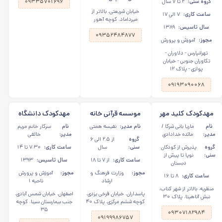
گروه سنی:
۲ تا ۷ سال
۰۹۳۳۵۷۰۱۶۹۶
خیابان شریعتی،‌ بالاتر از
ساعت کاری:
۷ الی ۱۷
میرداماد، کوچه آهور
سال تاسیس:
۱۳۸۹
۰۹۳۵۲۴۸۴۸۷۷
مجوز:
آموزش و پرورش
تهرانپارس - دلاوران -
تکاوران جنوبی - خیابان
پوازی - پلاک ۱۲
۰۹۱۹۳۰۹۰۰۶۸
مهدکودک کلید مهر
موسسه قرآنی خانه
مهدکودک دانشگاه
مانا در منظریه
نور در پاسداران
کوچک در اصفهان
نام
ماریا بانی شرکا /
نام مدیر:
نفیسه همتی
نام
سرکار خانم مریم
مدیر:
مائده خدادادی
مدیر:
خالقی
گروه
از ۲.۵ الی ۶
گروه
پذیرش از کودکان
سنی:
سال
ساعت کاری:
۷:۳۰ تا ۱۴
سنی:
نوپا تا پیش‌ از
ساعت کاری:
از ۷ تا ۱۸
سال تاسیس:
۱۳۹۳
دبستان
مجوز:
وزارت فرهنگ و
مجوز:
آموزش و پرورش
ساعت کاری:
۸ تا ۱۶
ارشاد
ناحیه ۱
منظریه، بالاتر از شهر کتاب،
پاسداران، خیابان فرخی یزدی،
اصفهان، خیابان شمس آبادی،
نبش آناهیتا، پلاک ۳۰
کوچه ششم مرکزی، پلاک ۴۰
جنب بیمارستان سینا، کوچه
۳۵
۰۹۳۰۷۱۸۲۹۸۴
۰۹۱۹۹۹۸۶۷۵۷