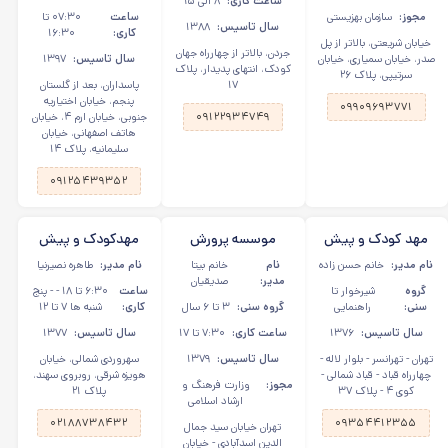
ساعت کاری:
۸ الی ۱۵
مجوز:
سازمان بهزیستی
ساعت
۰۷:۳۰ تا
سال تاسیس:
۱۳۸۸
کاری:
۱۶:۳۰
خیابان شریعتی، بالاتر از پل
جردن، بالاتر از چهارراه جهان
صدر، خیابان سمیاری، خیابان
سال تاسیس:
۱۳۹۷
کودک، انتهای پدیدار، پلاک
سرتیپی، پلاک ۲۶
۱۷
پاسداران، بعد از گلستان
پنجم، خیابان اختیاریه
۰۹۹۰۹۶۹۳۷۷۱
۰۹۱۲۲۹۳۴۷۴۹
جنوبی، خیابان ارم ۴، خیابان
هاتف اصفهانی، خیابان
سلیمانیه، پلاک ۱۴
۰۹۱۲۵۴۳۹۳۵۲
مهد کودک و پیش
موسسه پرورش
مهدکودک و پیش
دبستانی پریان
فرزندان برتر در
دبستانی آدم برفی در
نام مدیر:
خانم حسن زاده
نام
خانم بیتا
نام مدیر:
طاهره نصیرنیا
کوچولو
یوسف آباد
سهروردی
مدیر:
صدیقیان
گروه
شیرخوار تا
ساعت
۶:۳۰ تا ۱۸ - - پنج
سنی:
راهنمایی
گروه سنی:
۳ تا ۶ سال
کاری:
شنبه ها ۷ تا ۱۲
سال تاسیس:
۱۳۷۶
ساعت کاری:
۷:۳۰ تا ۱۷
سال تاسیس:
۱۳۷۷
تهران - تهرانسر - بلوار لاله -
سال تاسیس:
۱۳۷۹
سهروردی شمالی، خیابان
چهارراه قباد - قباد شمالی -
هویزه شرقی، روبروی سهند،
مجوز:
وزارت فرهنگ و
کوی ۴ - پلاک ۳۷
پلاک ۲۱
ارشاد اسلامی
۰۲۱۸۸۷۳۸۴۳۲
۰۹۳۵۴۴۱۲۳۵۵
تهران خیابان سید جمال
الدین اسدآبادی - خیابان