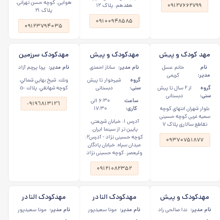
هوایی، کوچه حسن تهرانی،
۰۹۱۲۷۶۶۲۷۹۹
هفدهم، پلاک ۱۲
پلاک ۲۱
۰۹۱۰۰۹۴۸۵۸۵
۰۹۱۲۳۷۹۴۰۳۵
مهد کودک و پیش
مهدکودک و پیش
مهدکودک سرزمين
دبستانی برکه شادی
دبستانی فرشته های
قصه ها در شیخ
نام
خانم عسل
نام مدیر:
ساناز احمدی
نام مدیر:
پرنا پرچم آزاد
در شهران جنوبی
شهر در شریعتی
بهایی
مدیر:
کریمی
گروه
شیرخوار تا پیش
ونك، شيخ بهايي شمالي،
گروه
از ۲ سال تا پیش
سنی:
دبستانی
كوچه شهانقي، پلاك ٥٠
سنی:
دبستانی
ساعت
۶:۳۰ الی
٠٩١٩٦٨١٣١٢٦
بلوار شهران انتهای کوچه
کاری:
۱۷:۳۰
سمیه غربی کوچه حسینی
آدرس ۱: خیابان شریعتی،
تقاطع سالاری پلاک ٧
پایین تر از سینما ایران،
کوچه حسینی نژاد - آدرس۲:
۰۹۳۷۰۷۵۱۸۷۷
میدان سپاه، خیابان پادگان
ولیعصر، کوچه حسینی نژاد
۰۹۱۲۱۰۸۲۳۵۲
مهدکودک و پیش
مهدکودک النا در
مهدکودک النا در
دبستانی عصر
شهرری (شعبه اول)
شهرری (شعبه دوم)
نام مدیر:
ندا صالحی راد
نام مدیر:
مونا سعیدپور
نام مدیر:
مونا سعیدپور
کوچولوها در نیروی