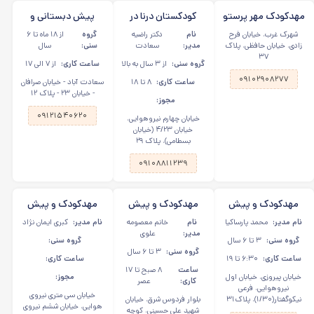
مهدکودک مهر پرستو
کودکستان درنا در
پیش دبستانی و
در شهرک غرب تهران
پیروزی
مهدکودک شکوفه
شهرک غرب، خیابان فرح
نام
دکتر راضیه
گروه
از ۱۸ ماه تا ۶
های آسمانی در
زادی، خیابان حافظی، پلاک
مدیر:
سعادت
سنی:
سال
۳۷
سعادت آباد
گروه سنی:
از ۳ سال به بالا
ساعت کاری:
از ۷ الی ۱۷
۰۹۱۰۲۹۰۸۲۷۷
ساعت کاری:
۸ تا ۱۸
سعادت آباد - خیابان صرافان
- خیابان ۲۳ - پلاک ۱۲
مجوز:
۰۹۱۲۱۵۴۰۶۲۰
خیابان چهارم نیروهوایی،
خیابان ۴/۲۳ (خیابان
بسطامی)، پلاک ۲۹
۰۹۱۰۸۸۱۱۲۳۹
مهدکودک و پیش
مهدکودک و پیش
مهدکودک و پیش
دبستانی حکمت
دبستان گلسان در
دبستانی محبوب
نام مدیر:
محمد پارساکیا
نام
خانم معصومه
نام مدیر:
کبری ایمان نژاد
پارسا در پیروزی
بلوار فردوس شرق
کوچولوها در سی
مدیر:
علوی
گروه سنی:
۳ تا ۶ سال
گروه سنی:
متری نیروی هوایی
گروه سنی:
۳ تا ۶ سال
ساعت کاری:
۶:۳۰ تا ۱۹
ساعت کاری:
ساعت
۸ صبح تا ۱۷
خیابان پیروزی، خیابان اول
مجوز:
کاری:
عصر
نیروهوایی، فرعی
خیابان سی متری نیروی
نیکوگفتار(۱/۳۰)، پلاک۳۱
بلوار فردوس شرق، خیابان
هوایی، خیابان ششم نیروی
شهید علی حسینی، کوچه