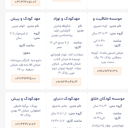
۰۳۱۳۲۲۰۵۱۰۲
موسسه خلاقیت و
مهدکودک و نوزاد
مهد کودک و پیش
استعدادیابی جردن
شکوفه های امید از
دبستانی سیاره ی
نام مدیر:
آزیتا نصیری
نام
شکوفه زمانیان
نام مدیر:
الهام مبینی
نوزادی تا پیش
مهر در میرداماد
مدیر:
کارشناس ارشد
گروه سنی:
۳ تا ۱۳ سال
گروه
از شیرخوار تا ۶
روانشناسی تربیتی
دبستانی
سنی:
سال
ساعت
۶:۳۰ الی
ساعت
از ۷ صبح الی ۱۶
کاری:
۱۸:۰۰
ساعت کاری:
کاری:
عصر
خیابان نلسون ماندلا، کوچه
مجوز:
سعادت آباد، بلوار فرحزادی،
سلطانی، پلاک ۲۰، زنگ
نرسیده به میدان کتاب،
داوودیه، کنارگذر میرداماد،
سمت چپ
خیابان طاهرخانی، خیابان
خیابان آقا زاده فرد،خیابان
میلاد، کوچه ارغوان دوم
سیفیه، پ ۲۶
۰۹۹۰۹۲۲۷۱۳۸
غربی، پلاک ٣
۰۲۱۲۲۹۲۳۵۰۰
۰۹۱۹۳۴۰۴۸۱۴
موسسه کودکان خلاق
مهدکودک دنیای
مهدکودک و پیش
در تهرانپارس
خلاقیت در مرزداران
دبستانی ایمان در
گروه سنی:
۳ تا ۹ سال
نام مدیر:
خانم حاجیلو
پونک، بزرگراه اشرفی
پونک، اشرفی
اصفهانی، خیابان ۲۲ بهمن،
ساعت
۷:۳۰
گروه سنی:
از ۱ تا ۷ سال
پلاک ۹۶
اصفهانی
کاری:
الی۱۶:۳۰
ساعت کاری:
۷ تا ۱۷:۳۰
۰۲۱۴۴۴۱۷۱۶۲
تهرانپارس، چهار راه تیرانداز،