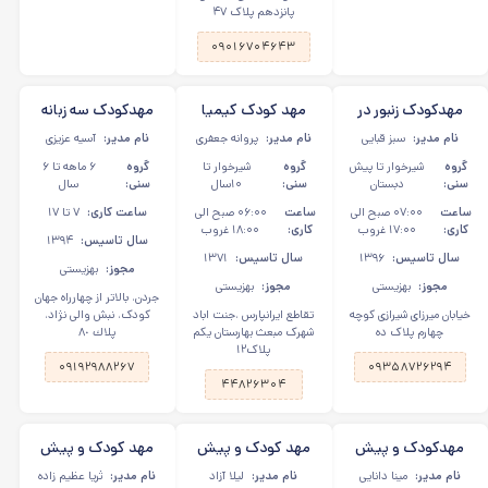
پانزدهم پلاک ۴۷
۰۹۰۱۶۷۰۴۶۴۳
مهدکودک زنبور در
مهد کودک کیمیا
مهدکودک سه زبانه
میرازی شیرازی
جنت آباد
باغ نیلوفر در جردن
نام مدیر:
سبز قبایی
نام مدیر:
پروانه جعفری
نام مدیر:
آسیه عزیزی
گروه
شیرخوار تا پیش
گروه
شیرخوار تا
گروه
۶ ماهه تا ۶
سنی:
دبستان
سنی:
۱۰سال
سنی:
سال
ساعت
۰۷:۰۰ صبح الی
ساعت
۰۶:۰۰ صبح الی
ساعت کاری:
۷ تا ۱۷
کاری:
۱۷:۰۰ غروب
کاری:
۱۸:۰۰ غروب
سال تاسیس:
۱۳۹۴
سال تاسیس:
۱۳۹۶
سال تاسیس:
۱۳۷۱
مجوز:
بهزیستی
مجوز:
بهزیستی
مجوز:
بهزیستی
جردن، بالاتر از چهارراه جهان
خیابان میرزای شیرازی کوچه
تقاطع ایرانپارس ،جنت اباد
کودک، نبش والی نژاد،
چهارم پلاک ده
شهرک مبعث بهارستان یکم
پلاك ٨٠
پلاک۱۲
۰۹۱۹۲۹۸۸۲۶۷
۰۹۳۵۸۷۲۶۲۹۴
۴۴۸۲۶۳۰۴
مهدکودک و پیش
مهد کودک و پیش
مهد کودک و پیش
دبستانی توانا در
دبستان سرزمین
دبستانی راد در آیت
نام مدیر:
مینا دانایی
نام مدیر:
لیلا آزاد
نام مدیر:
ثریا عظیم زاده