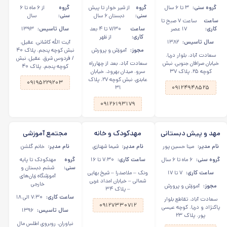
سعادت آباد
رولان در سعادت آباد
الله کاشانی
گروه سنی:
۳ تا ۶ سال
گروه
از شیر خوار تا پیش
گروه
از ۶ ماه تا ۶
سنی:
دبستان ۶ سال
سنی:
سال
ساعت
ساعت ۷ صبح تا
کاری:
۱۷ عصر
ساعت
۷/۳۰ تا ۴ بعد
سال تاسیس:
۱۳۹۳
کاری:
از ظهر
سال تاسیس:
۱۳۸۲
آیت الله کاشانی، عقیل،
مجوز:
آموزش و پرورش
نبش کوچه پنجم، پلاک ۴۰
سعادت آباد، بلوار دریا،
/ فردوس شرق، عقیل، نبش
خیابان صرافان جنوبی، نبش
سعادت آباد، بعد از چهارراه
کوچه پنجم، پلاک ۴۰
کوچه ۲۵، پلاک ۳۷
سرو، میدان بهرود، خیابان
عابدی، نبش کوچه ۲۷، پلاک
۰۹۱۹۵۲۲۹۲۰۳
۳۱
۰۹۱۲۴۹۴۸۵۲۵
۰۹۱۲۶۱۹۳۱۷۹
مهد و پیش دبستانی
مهدکودک و خانه
مجتمع آموزشی
ایران زمین در سعادت
کودک تامیلا در شیخ
گلشن در نیاوران
نام مدیر:
مینا حسین پور
نام مدیر:
شیما شهنازی
نام مدیر:
خانم گلشن
آباد
بهایی
گروه سنی:
۶ ماه تا ۶ سال
ساعت کاری:
۷:۳۰ تا ۱۶
گروه
مهدکودک تا پایه
سنی:
ششم دبستان و
ساعت کاری:
۷ تا ۱۷
ونک – ملاصدرا – شیخ بهایی
آموزشگاه زبان‌های
شمالی – خیابان امداد غربی
خارجی
مجوز:
آموزش و پرورش
– پلاک ۳۴
ساعت کاری:
۷:۳۰ الی ۱۸
سعادت آباد، تقاطع بلوار
۰۹۱۲۷۳۳۰۷۱۲
پاکنژاد و دریا، کوچه عیسی
سال تاسیس:
۱۳۹۶
پور، پلاک ۲۳
نیاوران، روبروی اطلس مال