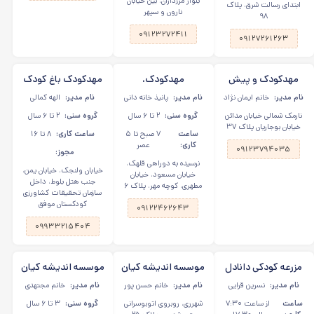
بلوار مرزداران، بین خیابان
ابتدای رسالت شرق، پلاک
نارون و سپهر
۹۸
۰۹۱۲۳۲۷۲۴۱۱
۰۹۱۲۷۲۶۱۲۶۳
مهدکودک و پیش
مهدکودک،
مهدکودک باغ کودک
دبستانی دو زبانه آرین
کودکستان موفق در
موفق در ولنجک
نام مدیر:
خانم ایمان نژاد
نام مدیر:
پانیذ خانه دانی
نام مدیر:
الهه کمالی
۳
قلهک
نارمک شمالی خیابان مدائن
گروه سنی:
۲ تا ۶ سال
گروه سنی:
۲ تا ۶ سال
خیابان بوجاریان پلاک ۳۷
ساعت
۷ صبح تا ۵
ساعت کاری:
۸ تا ۱۶
کاری:
عصر
۰۹۱۲۳۷۹۴۰۳۵
مجوز:
نرسیده به دوراهی قلهک،
خیابان ولنجک، خیابان یمن،
خیابان مسعود، خیابان
جنب هتل بلوط، داخل
مطهری، کوچه مهر، پلاک ۶
سازمان تحقیقات کشاورزی
کودکستان موفق
۰۹۱۲۲۴۶۲۶۴۳
۰۹۹۳۳۲۱۵۴۰۴
مزرعه کودکی دانادل
موسسه اندیشه کیان
موسسه اندیشه کیان
در قیطریه
در شهرری
در میدان شهدا
نام مدیر:
نسرین قرایی
نام مدیر:
خانم حسن پور
نام مدیر:
خانم مجتهدی
ساعت
از ساعت ۷:۳۰
شهرری، روبروی اتوبوسرانی
گروه سنی:
۳ تا ۶ سال