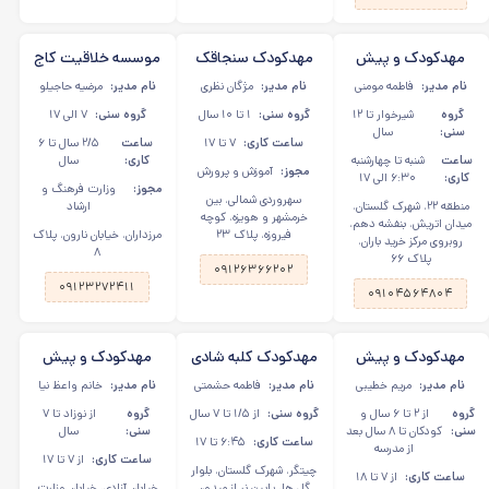
مهدکودک و پیش
مهدکودک سنجاقک
موسسه خلاقیت کاج
دبستانی هوشمند
ها در سهروردی
در مرزداران
نام مدیر:
فاطمه مومنی
نام مدیر:
مژگان نظری
نام مدیر:
مرضیه حاجیلو
پادهانیس
گروه
شیرخوار تا ۱۲
گروه سنی:
۱ تا ۱۰ سال
گروه سنی:
۷ الی ۱۷
سنی:
سال
ساعت کاری:
۷ تا ۱۷
ساعت
۲/۵ سال تا ۶
ساعت
شنبه تا چهارشنبه
کاری:
سال
مجوز:
آموزش و پرورش
کاری:
۶:۳۰ الی ۱۷
مجوز:
وزارت فرهنگ و
سهروردی شمالی، بین
منطقه ۲۲، شهرک گلستان،
ارشاد
خرمشهر و هویزه، کوچه
میدان اتریش، بنفشه دهم،
فیروزه، پلاک ۲۳
مرزداران، خیابان نارون، پلاک
روبروی مرکز خرید باران،
۸
پلاک ۶۶
۰۹۱۲۶۳۶۶۲۰۲
۰۹۱۲۳۲۷۲۴۱۱
۰۹۱۰۴۵۶۴۸۰۴
مهدکودک و پیش
مهدکودک کلبه شادی
مهدکودک و پیش
دبستانی طوطک در
در گلستان، میدان
دبستانی نیک مهر در
نام مدیر:
مریم خطیبی
نام مدیر:
فاطمه حشمتی
نام مدیر:
خانم واعظ نیا
نارمک
اتریش
خیابان آزادی
گروه
از ۲ تا ۶ سال و
گروه سنی:
از ۱/۵ تا ۷ سال
گروه
از نوزاد تا ۷
سنی:
کودکان تا ۸ سال بعد
سنی:
سال
ساعت کاری:
۶:۴۵ تا ۱۷
از مدرسه
ساعت کاری:
از ۷ تا ۱۷
چیتگر، شهرک گلستان، بلوار
ساعت کاری:
از ۷ تا ۱۸
گل ها، پایین نر از میدون
خیابان آزادی، خیابان وزارت