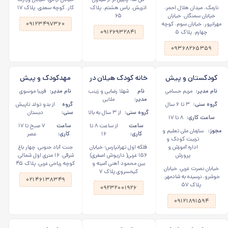
نارمک، میدان هلال احمر،
اتریش، یاس هشتم، پلاک
کار، کوچه سعدی، پلاک ۱۷
خیابان سمنگان، خیابان
۶۵
مهرانپور، خیابان سوم، کوچه
۰۹۱۲۳۴۹۷۳۶۰
چهارم، پلاک ۵
۰۹۱۲۶۹۳۲۸۴۱
۰۹۳۶۸۲۶۵۳۵۹
کودکستان و پیش
خانه کودک هیلان در
مهدکودک و پیش
دبستانی مهر ایران در
تهرانپارس
دبستانی مهر سپهر در
نام مدیر:
مریم حسامی
نام
شهلا رضایی و زینب
نام مدیر:
فریبا موسوی
ستارخان، میدان
جنت آباد
مدیر:
ملایی
گروه سنی:
۳ تا ۶ سال
گروه
از بدو تولد تاپیش
توحید
گروه سنی:
از ۳ سال به بالا
سنی:
دبستان
ساعت کاری:
۸ تا ۱۷
ساعت
از ساعت ۸ تا
ساعت
۷ صبح تا ۱۷
مجوز:
سازمان ملی تعلیم و
کاری:
۱۶
کاری:
عصر
تربیت کودک و
اداره آموزش و
فلکه اول تهرانپارس- خیابان
جنت آباد جنوبی، چهار باغ
پرورش
۱۵۶ غربی( داریوش اصغری)
شرقی، ۱۶ متری اول شمالی،
بین محمود آهنی آمینه و‌
کوچه ریاحی غربی، پلاک ۴۵
خیابان نصرت غربی، خیابان
کیخسروی پلاک ۷
خوشرو، نرسیده به شادمهر،
۰۲۱۴۶۱۳۸۳۴۹
پلاک ۵۷
۰۹۲۳۲۰۰۱۹۲۶
۰۹۱۲۱۸۹۱۵۹۴