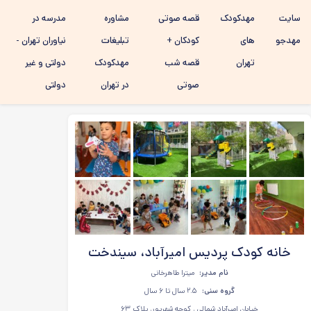
رفتن به
سایت
مهدکودک
قصه صوتی
مشاوره
مدرسه در
محتوای
اصلی
مهدجو
های
کودکان +
تبلیغات
نیاوران تهران -
تهران
قصه شب
مهدکودک
دولتی و غیر
صوتی
در تهران
دولتی
خانه کودک پردیس امیرآباد، سیندخت
نام مدیر:
میترا طاهرخانی
گروه سنی:
۲.۵ سال تا ۶ سال
خیابان امیرآباد شمالی ، کوچه شهریور، پلاک ۶۳