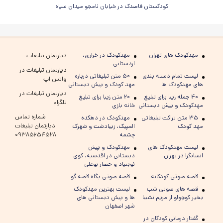
کودکستان قاصدک در خیابان نامجو میدان سپاه
مهدکودک های تهران
مهدکودک در خرازی،
دپارتمان تبلیغات
اردستانی
دپارتمان تبلیغات در
لیست تمام دسته بندی
۵۰ متن تبلیغاتی درباره
واتس اپ
های مهدکودک ها
مهد کودک و پیش دبستانی
دپارتمان تبلیغات در
۴۰ جمله زیبا برای تبلیغ
۲۰ متن زیبا برای تبلیغ
تلگرام
مهدکودک و پیش دبستانی
خانه بازی
شماره تماس
۳۵ متن تراکت تبلیغاتی
مهدکودک در دهکده
دپارتمان تبلیغات
مهد کودک
المپیک، زیبادشت و شهرک
چشمه
۰۹۳۸۵۶۵۴۵۲۸
لیست مهدکودک های
مهدکودک و پیش
انسانگرا در تهران
دبستانی در اقدسیه، کوی
نوبنیاد و حصار بوعلی
قصه صوتی کودکانه
قصه صوتی پگاه قصه گو
قصه های صوتی شب
لیست بهترین مهدکودک
بخیر کوچولو از مریم نشیبا
ها و پیش دبستانی های
شهر اصفهان
گفتار درمانی کودکان در