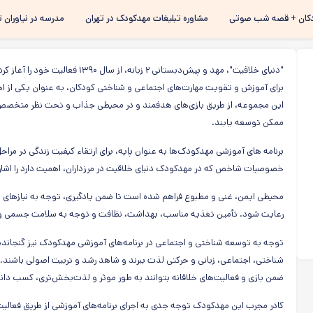
رفتن به
کان + قصه شب صوتی
مشاوره تبلیغات مهدکودک در تهران
مدرسه در نیاوران ت
محتوای
اصلی
"دنیای خلاقیت"، مهد و پیش‌دبستانی ۲ 
برای آموزش و تقویت مهارت‌های اجتماعی و شناختی کودکان، به عنوان یکی از اه
این مجموعه، از طریق بازی‌های هدفمند و در محیطی جذاب و تحت نظر متخصص ر
ممکن توسعه یابند.
برنامه های آموزشی مهدکودک‌ها به عنوان پایه، برای ارتقاء کیفیت زندگی در مراح
خصوصیات شاخص که در مهدکودک دنیای خلاقیت در مرزداران، اهمیت‌ دارد را اشاره م
محیطی ایمن، غنی و مطبوع فراهم شده است تا ضمن یادگیری، توجه به نیازهای ا
رعایت شود. تأمین تغذیه مناسب، بهداشت، نظافت و توجه به سلامت جسمی و
توجه به توسعه شناختی و اجتماعی در برنامه‌های آموزشی مهدکودک نیز گنجانده
شناختی، اجتماعی، زبانی و حرکتی لذت ببرند و شاهد رشد و تربیت اصولی باشند. آ
ضمن بازی و فعالیت‌های خلاقانه بتوانند به طور موثر و لذت‌بخش‌تری، کسب دان
کادر مجرب این مهدکودک توجه جدی به اجرای برنامه‌های آموزشی از طریق فعالیت‌