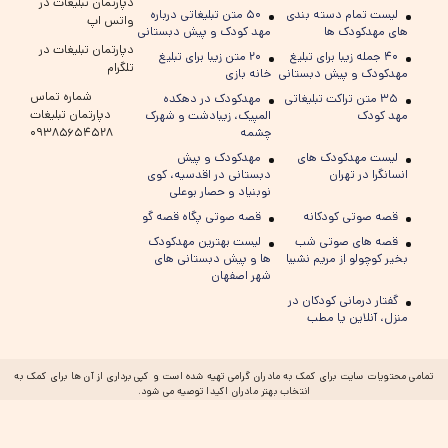
دپارتمان تبلیغات در
لیست تمام دسته بندی
۵۰ متن تبلیغاتی درباره
واتس اپ
های مهدکودک ها
مهد کودک و پیش دبستانی
دپارتمان تبلیغات در
۴۰ جمله زیبا برای تبلیغ
۲۰ متن زیبا برای تبلیغ
تلگرام
مهدکودک و پیش دبستانی
خانه بازی
شماره تماس
۳۵ متن تراکت تبلیغاتی
مهدکودک در دهکده
دپارتمان تبلیغات
مهد کودک
المپیک، زیبادشت و شهرک
چشمه
۰۹۳۸۵۶۵۴۵۲۸
لیست مهدکودک های
مهدکودک و پیش
انسانگرا در تهران
دبستانی در اقدسیه، کوی
نوبنیاد و حصار بوعلی
قصه صوتی کودکانه
قصه صوتی پگاه قصه گو
قصه های صوتی شب
لیست بهترین مهدکودک
بخیر کوچولو از مریم نشیبا
ها و پیش دبستانی های
شهر اصفهان
گفتار درمانی کودکان در
منزل، آنلاین یا مطب
تمامی محتویات سایت برای کمک به مادران گرامی تهیه شده است و کپی برداری از آن ها برای کمک به
انتخاب بهتر مادران اکیدا توصیه می شود.