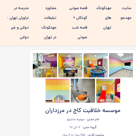
رفتن به
سایت
مهدکودک
قصه صوتی
مشاوره
مدرسه در
محتوای
اصلی
مهدجو
های
کودکان +
تبلیغات
نیاوران تهران -
تهران
قصه شب
مهدکودک
دولتی و غیر
صوتی
در تهران
دولتی
موسسه خلاقیت کاج در مرزداران
نام مدیر:
مرضیه حاجیلو
گروه سنی:
۷ الی ۱۷
ساعت کاری:
۲/۵ سال تا ۶ سال