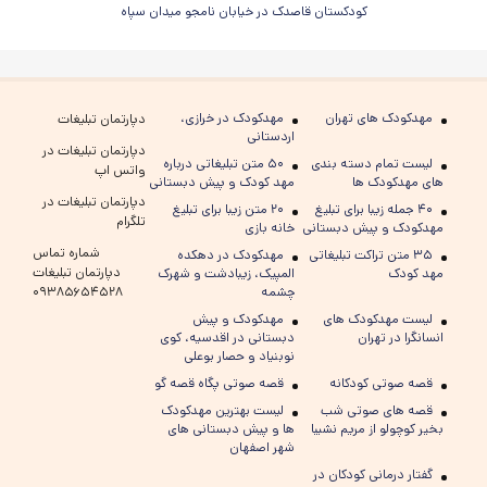
کودکستان قاصدک در خیابان نامجو میدان سپاه
مهدکودک های تهران
مهدکودک در خرازی،
دپارتمان تبلیغات
اردستانی
دپارتمان تبلیغات در
لیست تمام دسته بندی
۵۰ متن تبلیغاتی درباره
واتس اپ
های مهدکودک ها
مهد کودک و پیش دبستانی
دپارتمان تبلیغات در
۴۰ جمله زیبا برای تبلیغ
۲۰ متن زیبا برای تبلیغ
تلگرام
مهدکودک و پیش دبستانی
خانه بازی
شماره تماس
۳۵ متن تراکت تبلیغاتی
مهدکودک در دهکده
دپارتمان تبلیغات
مهد کودک
المپیک، زیبادشت و شهرک
چشمه
۰۹۳۸۵۶۵۴۵۲۸
لیست مهدکودک های
مهدکودک و پیش
انسانگرا در تهران
دبستانی در اقدسیه، کوی
نوبنیاد و حصار بوعلی
قصه صوتی کودکانه
قصه صوتی پگاه قصه گو
قصه های صوتی شب
لیست بهترین مهدکودک
بخیر کوچولو از مریم نشیبا
ها و پیش دبستانی های
شهر اصفهان
گفتار درمانی کودکان در