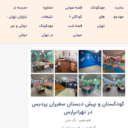
رفتن به
سایت
مهدکودک
قصه صوتی
مشاوره
مدرسه در
محتوای
اصلی
مهدجو
های
کودکان +
تبلیغات
نیاوران تهران -
تهران
قصه شب
مهدکودک
دولتی و غیر
صوتی
در تهران
دولتی
کودکستان و پیش دبستان سفیران پردیس
در تهرانپارس
نام مدیر:
نگار جانی
گروه سنی:
۲و نیم تا ۶ سال