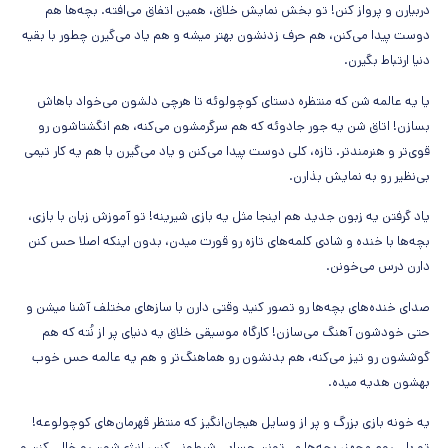
دربیارن و پرواز کنن! تو بخش نمایش خلاق، همین اتفاق می‌افته. بچه‌ها هم
دوست پیدا می‌کنن، هم حرف زدنشون بهتر میشه و هم یاد می‌گیرن چطور با بقیه
دنیا ارتباط بگیرن.
یا یه عالمه شن که منتظره دستای کوچولوئه تا هرچی دلشون می‌خواد باهاش
بسازن! اتاق شن یه جور جادوئه که هم سرگرمشون می‌کنه، هم انگشتاشون رو
قوی‌تر و هنرمندتر. تازه، کلی دوست پیدا می‌کنن و یاد می‌گیرن با هم یه کار تیمی
بی‌نظیر رو به نمایش بذارن.
یاد گرفتن یه زبون جدید هم اینجا مثل یه بازی شیرینه! تو آموزش زبان با بازی،
بچه‌ها با خنده و شادی کلمه‌های تازه رو قورت میدن، بدون اینکه اصلا حس کنن
دارن درس می‌خونن.
صدای خنده‌های بچه‌ها رو تصور کنید وقتی دارن با سازهای مختلف آشنا میشن و
حتی خودشون آهنگ می‌سازن! کارگاه موسیقی خلاق یه دنیای پر از نُته که هم
گوششون رو تیز می‌کنه، هم بدنشون رو هماهنگ‌تر و هم یه عالمه حس خوب
بهشون هدیه میده.
یه خونه بازی بزرگ و پر از وسایل هیجان‌انگیز که منتظر قهرمان‌های کوچولوعه!
تو پلی روم مجهز، بچه‌ها می‌تونن حسابی شیطونی کنن، انرژی‌شون رو خالی کنن و