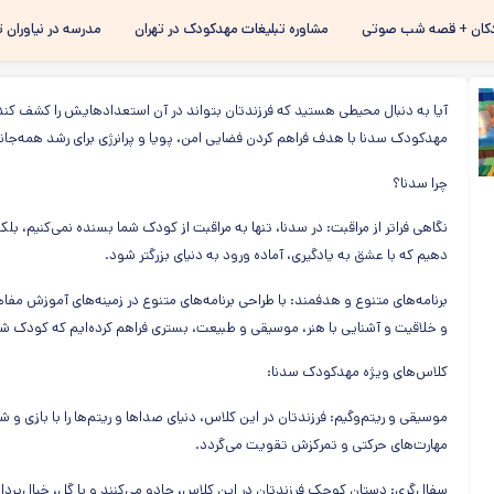
رفتن به
کان + قصه شب صوتی
مشاوره تبلیغات مهدکودک در تهران
مدرسه در نیاوران ت
محتوای
اصلی
آیا به دنبال محیطی هستید که فرزندتان بتواند در آن استعدادهایش را کشف کند، 
مهدکودک سدنا با هدف فراهم کردن فضایی امن، پویا و پرانرژی برای رشد همه‌جان
چرا سدنا؟
نگاهی فراتر از مراقبت: در سدنا، تنها به مراقبت از کودک شما بسنده نمی‌کنیم، 
دهیم که با عشق به یادگیری، آماده ورود به دنیای بزرگتر شود.
برنامه‌های متنوع و هدفمند: با طراحی برنامه‌های متنوع در زمینه‌های آموزش 
و خلاقیت و آشنایی با هنر، موسیقی و طبیعت، بستری فراهم کرده‌ایم که کودک شما
کلاس‌های ویژه مهدکودک سدنا:
موسیقی و ریتم‌وگیم: فرزندتان در این کلاس، دنیای صداها و ریتم‌ها را با باز
مهارت‌های حرکتی و تمرکزش تقویت می‌گردد.
سفال‌گری: دستان کوچک فرزندتان در این کلاس، جادو می‌کنند و با گل، خیال‌پرد