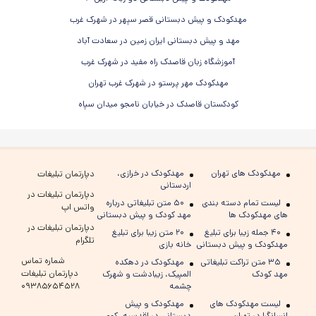
مهدکودک و پیش دبستانی قصر سپهر در شهرک غرب
مهد و پیش دبستانی ایران زمین در سعادت آباد
آموزشگاه زبان قاصدک راه مفید در شهرک غرب
مهدکودک مهر پرستو در شهرک غرب تهران
کودکستان قاصدک در خیابان نامجو میدان سپاه
مهدکودک های تهران
مهدکودک در خرازی،
دپارتمان تبلیغات
اردستانی
دپارتمان تبلیغات در
لیست تمام دسته بندی
۵۰ متن تبلیغاتی درباره
واتس اپ
های مهدکودک ها
مهد کودک و پیش دبستانی
دپارتمان تبلیغات در
۴۰ جمله زیبا برای تبلیغ
۲۰ متن زیبا برای تبلیغ
تلگرام
مهدکودک و پیش دبستانی
خانه بازی
شماره تماس
۳۵ متن تراکت تبلیغاتی
مهدکودک در دهکده
دپارتمان تبلیغات
مهد کودک
المپیک، زیبادشت و شهرک
چشمه
۰۹۳۸۵۶۵۴۵۲۸
لیست مهدکودک های
مهدکودک و پیش
انسانگرا در تهران
دبستانی در اقدسیه، کوی