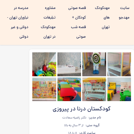
رفتن به
سایت
مهدکودک
قصه صوتی
مشاوره
مدرسه در
محتوای
اصلی
مهدجو
های
کودکان +
تبلیغات
نیاوران تهران -
تهران
قصه شب
مهدکودک
دولتی و غیر
صوتی
در تهران
دولتی
کودکستان درنا در پیروزی
نام مدیر:
دکتر راضیه سعادت
گروه سنی:
از ۳ سال به بالا
ساعت کاری:
۸ تا ۱۸