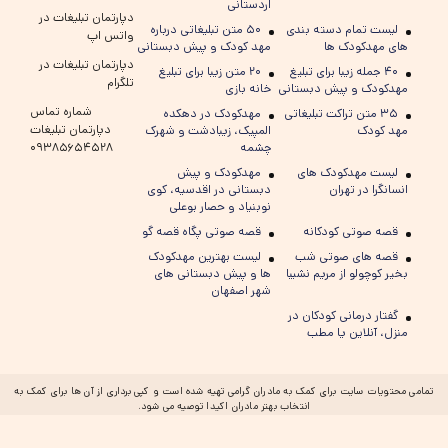
اردستانی
دپارتمان تبلیغات در
لیست تمام دسته بندی
۵۰ متن تبلیغاتی درباره
واتس اپ
های مهدکودک ها
مهد کودک و پیش دبستانی
دپارتمان تبلیغات در
۴۰ جمله زیبا برای تبلیغ
۲۰ متن زیبا برای تبلیغ
تلگرام
مهدکودک و پیش دبستانی
خانه بازی
شماره تماس
۳۵ متن تراکت تبلیغاتی
مهدکودک در دهکده
دپارتمان تبلیغات
مهد کودک
المپیک، زیبادشت و شهرک
چشمه
۰۹۳۸۵۶۵۴۵۲۸
لیست مهدکودک های
مهدکودک و پیش
انسانگرا در تهران
دبستانی در اقدسیه، کوی
نوبنیاد و حصار بوعلی
قصه صوتی کودکانه
قصه صوتی پگاه قصه گو
قصه های صوتی شب
لیست بهترین مهدکودک
بخیر کوچولو از مریم نشیبا
ها و پیش دبستانی های
شهر اصفهان
گفتار درمانی کودکان در
منزل، آنلاین یا مطب
تمامی محتویات سایت برای کمک به مادران گرامی تهیه شده است و کپی برداری از آن ها برای کمک به
انتخاب بهتر مادران اکیدا توصیه می شود.