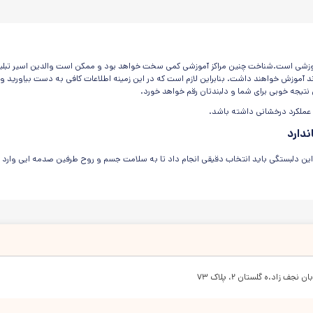
شی است.شناخت چنین مراکز آموزشی کمی سخت خواهد بود و ممکن است والدین اسیر تبلیغات 
 آموزش خواهند داشت. بنابراین لازم است که در این زمینه اطلاعات کافی به دست بیاورید و
تیجه خوبی برای شما و دلبندتان رقم خواهد خورد.
عملکرد درخشانی داشته باشد.
ندارد
 این دلبستگی باید انتخاب دقیقی انجام داد تا به سلامت جسم و روح طرفین صدمه ایی وارد
ود انرژی دارند.در زمان بازی میتوان به کودکان درس های بسیاری آموخت.
دک ها صورت گیرد و این در حالتی اتفاق می افتد که مرکز آموزشی از امکانات و تجهیزات بازی 
ی های گوناگون مانند شن بازی،نقاشی،طراحی،خمیر بازی،پازل،رقص،موسیقی،داستان و...صورت
نجف زاد،ه گلستان ۲، پلاک ۷۳
بگذرانید.دقت کنید که فضا ها با شرایط روحی کودکان همخوانی داشته باشد و هیجانات کودکان 