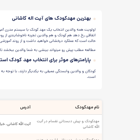
بهترین مهدکودک های آیت اله کاشانی
اولویت همه والدین انتخاب یک مهد کودک با سیستم مدرن آموز
اتفاقی رخ دهد هم کودک و هم والدین تجربه ناخوشایندی از روند
حالت است که عملکرد درخشانی خواهید داشت و از روند آموزشی ن
مطالعه مطلب پیش رو میتواند بینشی به شما والدین ببخشد تا 
پارامترهای موثر برای انتخاب مهد کودک استا
کودکان و والدین وابستگی عمیقی به یکدیگر دارند. با توجه به
است.
امکانات آموزشی
کودکان همواره برای بازی و شادی با دوستان و هم سن وسالان خ
نام مهدکودک
آدرس
بنابراین آموزش غیر مستقیم باید توسط مربیان کارآزموده مهد کو
در مهد کودک ها درک مفاهیم کلامی و غیر کلامی به وسیله باز
مهدکودک و پیش دبستانی نفسام در آیت 
آیت الله کاشانی، خیابان 
در زمان بازدید حضوری از مرکز آموزشی فضاهای مختلف را از نظر 
الله کاشانی
امنیت و بهداشت
مهدکودک و پیش دبستانی لیلیوم در جنت 