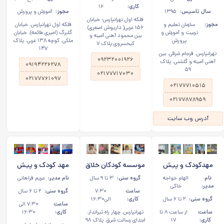
کاری:
۱۶
سال تاسیس:
۱۳۹۵
مجوز:
آموزش و پرورش
فلکه اول تهرانپارس- خیابان
مجوز:
سازمان تعلیم و
فلکه اول تهرانپارس، خیابان
۱۵۶ غربی( داریوش اصغری)
تربیت و آموزش و
گلبرگ (امیری طائمه)، خیابان
بین محمود آهنی آمینه و‌
پرورش
ملکی، کوچه ۱۳۸ غربی، پلاک
کیخسروی پلاک ۷
۱۴۷
تهرانپارس، فرجام شرقی، بین
۰۹۲۳۲۰۰۱۹۲۶
آهنی آمینه و گلشنی، پلاک
۰۹۱۹۴۲۲۶۲۷۸
۵۹
۰۲۱۷۷۷۱۷۰۳۰
۰۲۱۷۷۷۶۱۰۹۷
۰۲۱۷۷۷۱۰۵۱۵
۰۲۱۷۷۸۷۸۹۵۹
آدرس وب سایت
مهدکودک و پیش
موسسه کودکان خلاق
مهد کودک و پیش
دبستان دوزبانه نیلند
در تهرانپارس
دبستانی مانا
نام
الهام خواجه
گروه سنی:
۳ تا ۹ سال
نام مدیر:
مریم فراهانی
در تهرانپارس
مدیر:
خاکی
ساعت
۷:۳۰
گروه سنی:
۲ تا ۶ سال
گروه سنی:
۲ تا ۶ سال
کاری:
الی۱۶:۳۰
ساعت
۷:۳۰ الی
ساعت
از ساعت ۸ تا
تهرانپارس، چهار راه تیرانداز،
کاری:
۱۶:۳۰
کاری:
۱۷
ابتدای رسالت شرق، پلاک ۹۸