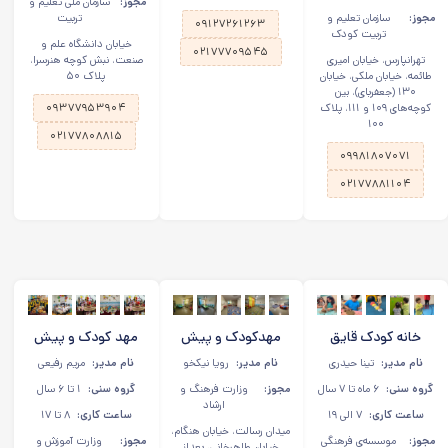
مجوز:
سازمان ملی تعلیم و
مجوز:
سازمان تعلیم و
تربیت
۰۹۱۲۷۲۶۱۲۶۳
تربیت کودک
خیابان دانشگاه علم و
۰۲۱۷۷۷۰۹۵۴۵
تهرانپارس، خیابان امیری
صنعت، نبش کوچه هنرسرا،
طائمه، خیابان ملکی، خیابان
پلاک ۵۰
۱۳۰ (جعفربای)، بین
کوچه‌های ۱۰۹ و ۱۱۱، پلاک
۰۹۳۷۷۹۵۳۹۰۴
۱۰۰
۰۲۱۷۷۸۰۸۸۱۵
۰۹۹۸۱۸۰۷۰۷۱
۰۲۱۷۷۸۸۱۱۰۴
خانه کودک قایق
مهدکودک و پیش
مهد کودک و پیش
کاغذی در رسالت
دبستانی کوچولوی ناز
دبستانی نویان در
نام مدیر:
تینا حیدری
نام مدیر:
رویا نیکخو
نام مدیر:
مریم رفیعی
در رسالت
نارمک
گروه سنی:
۶ ماه تا ۷ سال
مجوز:
وزارت فرهنگ و
گروه سنی:
۱ تا ۶ سال
ارشاد
ساعت کاری:
۷ الی ۱۹
ساعت کاری:
۸ تا ۱۷
میدان رسالت، خیابان هنگام،
مجوز:
موسسه‌ی فرهنگی
مجوز:
وزارت آموزش و
خیابان طاهرخانی، بعداز