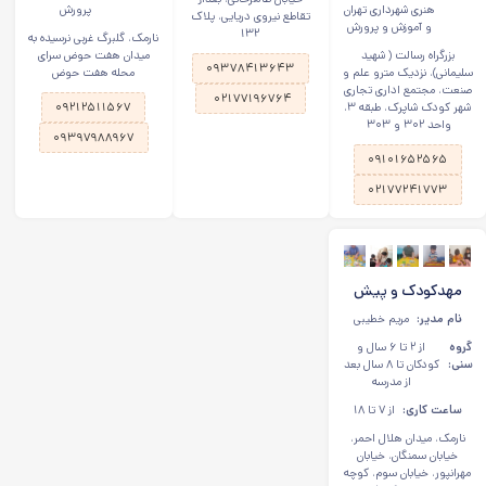
هنری شهرداری تهران
پرورش
تقاطع نیروی دریایی، پلاک
و آموزش و پرورش
۱۳۲
نارمک، گلبرگ غربی نرسیده به
بزرگراه رسالت ( شهید
میدان هفت حوض سرای
۰۹۳۷۸۴۱۳۶۴۳
سلیمانی)، نزدیک مترو علم و
محله هفت حوض
صنعت، مجتمع اداری تجاری
۰۲۱۷۷۱۹۶۷۶۴
شهر کودک شاپرک، طبقه ۳،
۰۹۲۱۲۵۱۱۵۶۷
واحد ۳۰۲ و ۳۰۳
۰۹۳۹۷۹۸۸۹۶۷
۰۹۱۰۱۶۵۲۵۶۵
۰۲۱۷۷۲۴۱۷۷۳
مهدکودک و پیش
دبستانی طوطک در
نام مدیر:
مریم خطیبی
نارمک
گروه
از ۲ تا ۶ سال و
سنی:
کودکان تا ۸ سال بعد
از مدرسه
ساعت کاری:
از ۷ تا ۱۸
نارمک، میدان هلال احمر،
خیابان سمنگان، خیابان
مهرانپور، خیابان سوم، کوچه