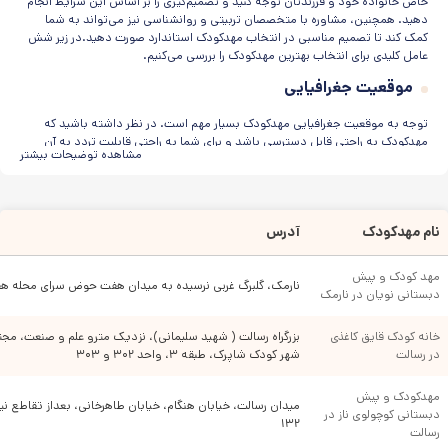
خاص خانواده خود و فرزندتان توجه کنید و تصمیم‌گیری را بر اساس این شرایط انجام
است؟
دهید. همچنین، مشاوره با متخصصان تربیتی و روانشناسی نیز می‌تواند به شما
کمک کند تا تصمیم مناسبی در انتخاب مهدکودک استاندارد صورت دهید.در زیر شش
عامل کلیدی برای انتخاب بهترین مهدکودک‌ را بررسی می‌کنیم.
موقعیت جغرافیایی
توجه به موقعیت جغرافیایی مهدکودک بسیار مهم است. در نظر داشته باشید که
مهدکودک به راحتی قابل دسترسی باشد و برای شما به راحتی قابلیت تردد به آن
مشاهده توضیحات بیشتر
وجود داشته باشد.
امکانات و تجهیزات
بررسی امکانات و تجهیزات مهدکودک بسیار اساسی است. مطمئن شوید که
نام مهدکودک
آدرس
مهدکودک دارای فضای مناسب و سالم برای بازی و آموزش است و تجهیزات آموزشی و
امکانات بازی مناسب دارد. در این بازدید، به جزئیات مثل فضای فیزیکی، امکانات،
مهد کودک و پیش 
تجهیزات آموزشی، تمیزی و بهداشت مهدکودک نیز توجه کنید. همچنین، بررسی کنید
نارمک، گلبرگ غربی نرسیده به میدان هفت حوض سرای محله
دبستانی نویان در نارمک
که آیا کادر مهدکودک صمیمانه با کودکان برخورد می‌کنند و با آنها به درستی ارتباط
برقرار می‌کنند یا خیر.
خانه کودک قایق کاغذی 
بزرگراه رسالت ( شهید سلیمانی)، نزدیک مترو علم و صنعت، مجت
برنامه‌های آموزشی
در رسالت
شهر کودک شاپرک، طبقه ۳، واحد ۳۰۲ و ۳۰۳ 
بررسی برنامه‌های آموزشی مهدکودک نیز بسیار مهم است. اطمینان حاصل کنید که
مهدکودک و پیش 
برنامه‌های آموزشی بهترین مهدکودک در فلکه اول تهرانپارس متناسب با سن و نیازهای
میدان رسالت، خیابان هنگام، خیابان طاهرخانی، بعداز تقاطع نی
دبستانی کوچولوی ناز در 
فرزندان شما ارائه می‌شود و به توسعه شخصیت، هوش، و مهارت‌های آنها کمک
۱۳۲
رسالت
می‌کند.