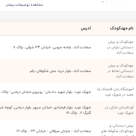
و استعدادهای او گردیم.
مشاهده توضیحات بیشتر
در ادامه مطلب پیش رو شرایط تاثیر گذار بر روی انتخاب بهترین مهد کودک را برایتان
تشریح می کنیم تا رشد جسمی،عاطفی،روحی و اجتماعی فرزندتان در بهترین و ایده
آل ترین حالت ممکن صورت گیرد.
نام مهدکودک
آدرس
عوامل مهم برای انتخاب مهد کودک
مهدکودک و پیش 
مهد کودک به آسانی می تواند نقشه راه زندگی کودک را تعیین کند و آینده روشنی
دبستانی باوان در 
سعادت آباد، علامه جنوبی، خیابان ۳۴ شرقی، پلاک ۶
پیش روی کودک قرار دهد.
سعادت آباد
بنابراین والدین عزیز قبل از هر اقدامی اول باید اطلاعات خود را نسبت به آموزش های
دوره های مهد کودک بالا ببرند تا بتوانند در قضاوت برای تعیین بهترین مهد کودک
مهدکودک و پیش 
دچار اشتباه نشوند و تصمیم درستی برای پیشبرد هدف تعلیم و تربیت فرزند خود
دبستانی نشاط در 
سعادت آباد، بلوار دریا، نبش شکوفان یکم
داشته باشند.
سعادت آباد
تحقیق و جستجو در صفحات مجازی می تواند جزئیات دقیقی را از نوع خدمات
موسسات در اختیارتان قرار دهد.ولی هرگز نمی تواند جایگزین بازدید حضوری
آموزشگاه زبان قاصدک راه 
شهرک غرب- بلوار شهید دادمان- روبروی خیابان درختی- پلاک ۹۰
گردد.دیدن تمام فضا ها از نزدیک و رصد تمام محیط در تصمیم نهایی شما نقش
مفید در شهرک غرب
اساسی بازی خواهد کرد.
کودکستان شاران در 
شهرک غرب، بلوار فرحزادی، خیابان سپهر، بلوار درختی، کوچه شهی
روانشناسان حوزه کودک همواره توصیه میکنند زمان برقراری کلاس های آموزشی سری
شهرک غرب
گلبرگ ۲،  پلاک ۸۱
به کلاس ها بزنید و نحوه تعامل مربی با کودکان را زیر ذره بین خود قرار دهید.
تعامل کودکان با یکدیگر را نیز حتما بررسی کنید.دقت کنید امکانات و تجهیزات مرکز
پیش دبستانی و 
آموزشی در سطح استاندارد باشد.دقت کنید آموزش ها نیز با استاندارد های جهانی
مهدکودک شکوفه های 
سعادت آباد - خیابان صرافان - خیابان ۲۳ - پلاک ۱۲
هماهنگ باشند.