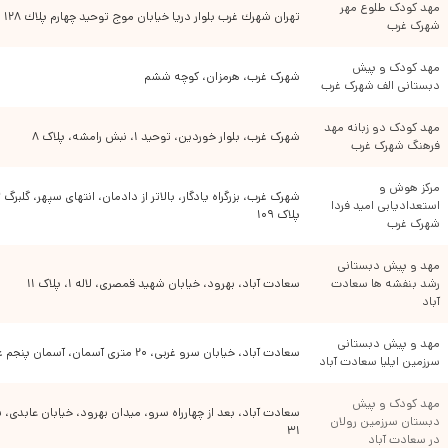
برقراری کلاس های یوگا،تای چی،صخره نوردی و...نیز انرژی درونی کودکان را میسوزاند
مهد کودک طلوع مهر 
تهران شهرك غرب بلوار دريا خيابان موج توحيد چهارم پلاك ١٢٨
و به آرامش در کنار ورزشی سالم نیز دست پیدا میکنند.
شهرک غرب
دسته بندی های مرتبط:
مهد کودک و پیش 
شهرک غرب، هرمزان، کوچه ششم
دبستانی الف شهرک غرب
مهد کودک دو زبانه مهد 
شهرک غرب، بلوار خوردین، توحید ۱، نبش رامشه، پلاک ۸
فرهنگ شهرک غرب
مرکز هوش و 
استعدادیابی امید فردا 
پلاک ۱۰۹
شهرک غرب
مهد و پیش دبستانی 
رشد بنفشه ها سعادت 
سعادت آباد، بهرود، خیابان شهید قمصری، لاله ۱، پلاک ۱۱
آباد
مهد و پیش دبستانی 
سعادت آباد، خیابان سرو غربی، ۲۰ متری آسمان، آسمان پنجم غربی، پلاک ۲۴
سرزمین ایلیا سعادت آباد
مهد کودک و پیش 
دبستان سرزمین رولان 
۳۱
در سعادت آباد