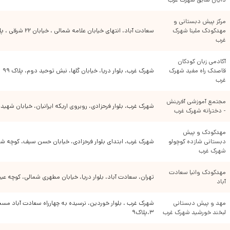
کلاس های آموزشی قیمتی در نظر میگیرند و هزینه رفت و آمد را نیز جداگانه محاسبه
می کنند.
مرکز پیش دبستانی و 
از جزئیات هزینه ها از مسئول مهد کودک توضیح بخواهید.بپرسید که آیا وضعیت
مهدکودک ملینا شهرک 
سعادت آباد، انتهای خیابان علامه شمالی ، خیابان ۲۲ شرقی ، پلاک۱۵
بهداشت تمام فضا های مهد کودک اصولی و استاندارد است؟آیا استعدادیابی اصولی
غرب
برای کودکان انجام می شود؟از هیچ فاکتور تاثیر گذاری چشم پوشی نکنید.
تلاش کنید مهد کودک غنی از آموزش را برای کودک خود برگزینید.مهد کودک های
آکادمی زبان کودکان 
هستند که بر روی هوش های چند گانه که هوارد گاردنر معرفی کرده است فعالیت
قاصدک راه مفید شهرک 
شهرک غرب، بلوار دریا، خیابان گلها، نبش توحید دوم، پلاک ۹۹
میکنند.این هوش ها عبارتند از:
غرب
هوش زبانی و کلامی
مجتمع آموزشی آفرینش 
شهرک غرب، بلوار فرحزادی، روبروی اریکه ایرانیان، خیابان شهید 
هوش بصری و فضایی
- دخترانه شهرک غرب
هوش منطقی و ریاضی
مهدکودک و پیش 
هوش موسیقی یابی
دبستانی شازده کوچولو 
شهرک غرب، ابتدای بلوار فرحزادی، خیابان حسن سیف، کوچه ششم
هوش بدنی و جنبشی
شهرک غرب
هوش برون فردی
مهدکودک وانیا سعادت 
هوش درون فردی
تهران، سعادت آباد، بلوار دریا، خیابان مطهری شمالی، کوچه عیس
آباد
هوش طبیعت گرایی
مهد و پیش دبستانی 
شهرک غرب ، بلوار خوردین، نرسیده به چهارراه سعادت آباد مس
مهم است که در مهد کودک ساعاتی را برای کتاب خوانی برای کودکان اختصاص
لبخند خورشید شهرک غرب
۳،پلاک۹
دهند.روحیه پرسشگری در کودکان به کمک کتابخوانی تقویت می گردد.