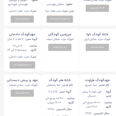
شهرک غرب، میدان صنعت
مجوز:
آموزش و پرورش،
،خیابان حسن سیف،کوچه
مجوز:
سازمان بهزیستی
بهزیستی، شهرداری
ششم ،پلاک ٢٥
۸۸۰۷۶۳۱۴
تهران شهرك غرب بلوار دريا
شهرک غرب، بلوار دادمان،
خيابان موج توحيد چهارم
روبروی پارک دادمان (پمپ
پلاك ١٢٨
۰۲۱۸۸۳۶۸۵۰۹
بنزین)، پلاک ۱۱۳
۸۸۰۷۸۹۶۰
خانه کودک ناوا
سرزمین کودکان
مهدکودک دادمان
شهرک غرب، خیابان ایران
جونیور شهرک غرب
خلاق شهرک غرب
شهرک غرب، خیابان سیف،
گروه سنی:
۶ ماه تا ۶ سال
شهرک غرب
زمین، خیابان مهستان، نبش
کوچه ۱۲، پلاک ۶
ساعت
۷ الی ۱۷ -
۸۸۰۹۰۲۶۶
کوچه ششم، مجموعه ورزشی
۸۸۵۶۵۱۰۱
کاری:
پنجشنبه ۷ الی ۱۴
ناوا
شهرک غرب، بلوار دادمان،
خیابان حسن سیف ۲۴، پلاک
۰۲۱۸۸۵۷۶۱۰۰
۱۵
مهدکودک طراوت
خانه هنر کودک
مهد و پیش دبستانی
نام مدیر:
شهرک غرب
مینا خبیری
نام مدیر:
شهرک غرب
لیلا رجبعلیان
و شیرخوارگاه دالوان
شهرک غرب ، میدان صنعت ،
خیابان ایران زمین ، پلاک ۲۷
- دایان سابق شهرک
گروه
شیر خوار تا پیش
گروه سنی:
۲.۵ تا ۷
۸۸۰۸۶۶۷۱
سنی:
دبستان
غرب
ساعت
۰۸:۳۰ صبح الی
ساعت
۰۷:۰۰ صبح الی
کاری:
۱۶:۰۰ غروب
کاری:
۱۹:۰۰ شب
سال تاسیس:
۱۳۸۸
سال تاسیس:
۱۳۷۶