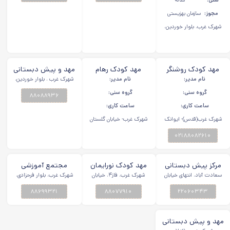
سنی:
ساله
مجوز:
سازمان بهزیستی
شهرک غرب، بلوار خوردین،
توحید ۱، نبش رامشه، پلاک
۸
مهد کودک روشنگر
مهد کودک رهام
مهد و پیش دبستانی
نام مدیر:
شهرک غرب
نام مدیر:
شهرک غرب
شهرک غرب ، بلوار خوردین،
لبخند خورشید شهرک
نرسیده به چهارراه سعادت
غرب
گروه سنی:
گروه سنی:
۸۸۰۸۸۹۳۶
آباد مسجد قدس ، توحید
۳،پلاک۹
ساعت کاری:
ساعت کاری:
شهرک غرب(قدس)- ایوانک
شهرک غرب- خیابان گلستان
غربی- فاز ۶- نبش گل افشان
جنوبی- خیابان مهستان-
جنوبی
۰۲۱۸۸۰۸۲۶۱۰
خیابان نهم- پلاک ۵
مرکز پیش دبستانی
مهد کودک نورایمان
مجتمع آموزشی
و مهدکودک ملینا
سعادت آباد، انتهای خیابان
شهرک غرب
شهرک غرب، فاز۴، خیابان
آفرینش - دخترانه
شهرک غرب، بلوار فرحزادی،
علامه شمالی ، خیابان ۲۲
فلامک شمالی، خیابان ۱۵،
روبروی اریکه ایرانیان، خیابان
شهرک غرب
شهرک غرب
شرقی ، پلاک۱۵
۲۲۰۶۰۳۴۳
پلاک ۱۷
۸۸۰۷۷۹۱۰
شهید اناری
۸۸۶۹۹۳۲۱
مهد و پیش دبستانی