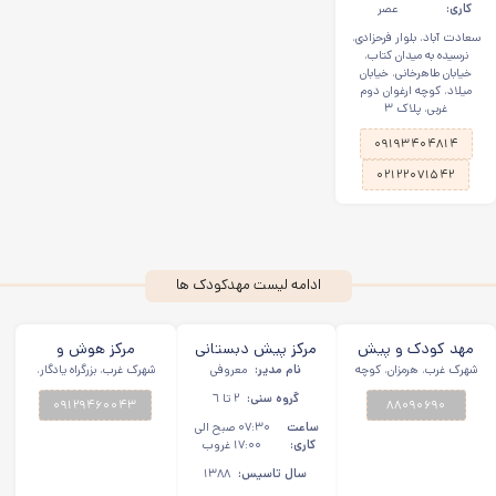
کاری:
عصر
سعادت آباد، بلوار فرحزادی،
نرسیده به میدان کتاب،
خیابان طاهرخانی، خیابان
میلاد، کوچه ارغوان دوم
غربی، پلاک ٣
۰۹۱۹۳۴۰۴۸۱۴
۰۲۱۲۲۰۷۱۵۴۲
ادامه لیست مهدکودک ها
مهد کودک و پیش
مركز پیش دبستانی
مرکز هوش و
دبستانی الف شهرک
شهرک غرب، هرمزان، کوچه
نام مدیر:
معروفی
و مهد كودك ارمغان
استعدادیابی امید
شهرک غرب، بزرگراه یادگار،
ششم
بالاتر از دادمان، انتهای سپهر،
غرب
هستی شهرک غرب
فردا شهرک غرب
گروه سنی:
٢ تا ٦
۸۸۰۹۰۶۹۰
۰۹۱۲۹۴۶۰۰۴۳
گلبرگ ۳، گلرخ، نبش یادگار،
پلاک ۱۰۹
ساعت
۰۷:۳۰ صبح الی
کاری:
۱۷:۰۰ غروب
سال تاسیس:
١٣٨٨