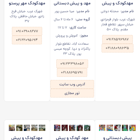
مهدکودک و پیش
مهد و پیش دبستانی
مهدکودک مهر پرستو
دبستانی قصر سپهر در
ایران زمین در سعادت
در شهرک غرب تهران
نام مدیر:
محدثه دولتی
نام مدیر:
مینا حسین پور
شهرک غرب، خیابان فرح
شهرک غرب
آباد
زادی، خیابان حافظی، پلاک
شهرک غرب، بلوار فرحزادی،
گروه سنی:
۶ ماه تا ۶ سال
۳۷
خیابان سپهر، تقاطع فخار
ساعت کاری:
۷ تا ۱۷
مقدم، پلاک ۵۰
۰۹۱۰۲۹۰۸۲۷۷
مجوز:
آموزش و پرورش
۰۹۱۲۸۵۹۶۹۸۷
۰۲۱۲۲۰۹۵۱۹۴
سعادت آباد، تقاطع بلوار
۰۲۱۸۸۰۹۸۶۳۵
پاکنژاد و دریا، کوچه عیسی
پور، پلاک ۲۳
۰۹۱۲۳۳۹۸۰۵۲
۰۲۱۸۸۶۹۵۷۹۱
آدرس وب سایت
تور مجازی
پیش دبستانی و
مهد کودک و پیش
مهدکودک و پیش