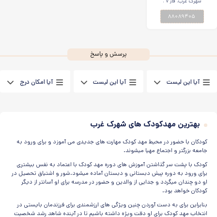
شهرک غرب، فاز ۷ ،
بامداد تربیت شهرک
بلوارخوردین، پایین تر از
غرب
۸۸۰۸۹۴۰۵
آتش نشانی توحید ۲،
پلاک۷۴
پرسش و پاسخ
آیا این لیست
آیا این لیست
آیا امکان درج
بهترین مهدکودک
کامل و جامع از
تبلیغات در این
های شهرک غرب به
بهترین مهدکودک
صفحه وجود
روز است و آیا
های شهرک غرب
دارد؟
موارد جدید به آن
است؟
بهترین مهدکودک های شهرک غرب
اضافه می‌شوند؟
کودکان با حضور در محیط مهد کودک مهارت های جدیدی می آموزد و برای ورود به
جامعه بزرگتر و اجتماع مهیا میشوند.
کودک با پشت سر گذاشتن آموزش های دوره مهد کودک با اعتماد به نفس بیشتری
برای ورود به دوره پیش دبستانی و دبستان آماده میشود.شور و اشتیاق تحصیل در
او دو چندان میگردد و جدایی از والدین و حضور در مدرسه برای او آسانتر از دیگر
کودکان خواهد بود.
بنابراین برای به دست آوردن چنین ویژگی های ارزشمندی برای فرزندمان بایستی در
انتخاب مهد کودک برای او دقت ویژه داشته باشیم تا در آینده شاهد رشد شخصیت