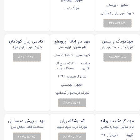
مجوز:
بهزیستی
مجوز:
بهزیستی
شهرک غرب
شهرک غرب بلوار فرحزادی
خیابان نورانی پلاک ۲۳
۲۲۰۸۲۱۵۴
مهدکودک و پیش
مهد دو زبانه آرزوهای
آکادمی زبان کودکان
دبستانی شازده
شهرک غرب، ابتدای بلوار
نام مدیر:
نیک شهرک غرب
آرزوحسنی
قاصدک راه مفید
شهرک غرب، بلوار دریا،
فرحزادی، خیابان حسن سیف،
خیابان گلها، نبش توحید
کوچولو شهرک غرب
شهرک غرب
گروه سنی:
۶ ماه تا ۶ سال
۸۸۰۹۳۹۰۰
کوچه ششم، پلاک ۲۵
دوم، پلاک ۹۹
۸۸۰۹۳۴۲۹
ساعت
۰۶:۳۰ صبح الی
کاری:
۱۷:۰۰ غروب
سال تاسیس:
۱۳۹۱
مجوز:
بهزیستی
شهرک غرب-بلوار فرحزادی-
خیابان حسن سیف-کوچه
دهم-پلاک ۲
۸۸۳۷۱۵۰۱
مهد کودک دو زبانه
آموزشگاه زبان
مهد و پیش دبستانی
نام مدیر:
مهد فرهنگ شهرک
مهتا ره شناس
شهرک غرب، بلوار شهید
قاصدک سپید شهرک
سعادت آباد، خیابان سرو
سرزمین ایلیا سعادت
دادمان، روبروی خیابان
غربی، ۲۰ متری آسمان، آسمان
غرب
غرب
آباد
گروه
شیرخوار تا ۶
درختی، پلاک ۹۰
۸۸۳۶۷۱۳۸
۲۲۳۵۵۸۲۵
پنجم غربی، پلاک ۲۴