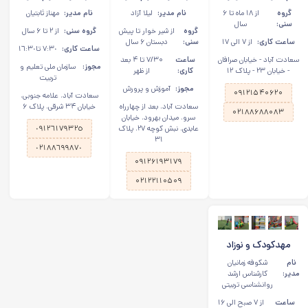
مهدکودک شکوفه
دبستان سرزمین
دبستانی باوان در
گروه
از ۱۸ ماه تا ۶
نام مدیر:
لیلا آزاد
نام مدیر:
مهناز ثابتيان
های آسمانی در
رولان در سعادت آباد
سعادت آباد
سنی:
سال
گروه
از شیر خوار تا پیش
گروه سنی:
از ۲ تا ۶ سال
سعادت آباد
ساعت کاری:
از ۷ الی ۱۷
سنی:
دبستان ۶ سال
ساعت کاری:
٧:٣٠ تا١٦:٣٠
سعادت آباد - خیابان صرافان
ساعت
۷/۳۰ تا ۴ بعد
مجوز:
سازمان ملی تعلیم و
- خیابان ۲۳ - پلاک ۱۲
کاری:
از ظهر
تربیت
مجوز:
آموزش و پرورش
۰۹۱۲۱۵۴۰۶۲۰
سعادت آباد، علامه جنوبی،
سعادت آباد، بعد از چهارراه
خیابان ۳۴ شرقی، پلاک ۶
۰۲۱۸۸۶۸۸۰۸۳
سرو، میدان بهرود، خیابان
عابدی، نبش کوچه ۲۷، پلاک
٠٩١٢٦١٧٩٣٢٥
۳۱
٠٢١٨٨٦٩٩٨٧٠
۰۹۱۲۶۱۹۳۱۷۹
۰۲۱۲۲۱۱۰۵۰۹
مهدکودک و نوزاد
شکوفه های امید از
نام
شکوفه زمانیان
نوزادی تا پیش
مدیر:
کارشناس ارشد
روانشناسی تربیتی
دبستانی
ساعت
از ۷ صبح الی ۱۶