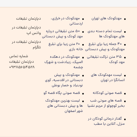
مهدکودک های تهران
مهدکودک در خرازی،
دپارتمان تبلیغات
اردستانی
دپارتمان تبلیغات در
لیست تمام دسته بندی
۵۰ متن تبلیغاتی درباره
واتس اپ
های مهدکودک ها
مهد کودک و پیش دبستانی
دپارتمان تبلیغات در
۴۰ جمله زیبا برای تبلیغ
۲۰ متن زیبا برای تبلیغ
تلگرام
مهدکودک و پیش دبستانی
خانه بازی
شماره تماس
۳۵ متن تراکت تبلیغاتی
مهدکودک در دهکده
دپارتمان تبلیغات
مهد کودک
المپیک، زیبادشت و شهرک
چشمه
۰۹۳۸۵۶۵۴۵۲۸
لیست مهدکودک های
مهدکودک و پیش
انسانگرا در تهران
دبستانی در اقدسیه، کوی
نوبنیاد و حصار بوعلی
قصه صوتی کودکانه
قصه صوتی پگاه قصه گو
قصه های صوتی شب
لیست بهترین مهدکودک
بخیر کوچولو از مریم نشیبا
ها و پیش دبستانی های
شهر اصفهان
گفتار درمانی کودکان در
منزل، آنلاین یا مطب