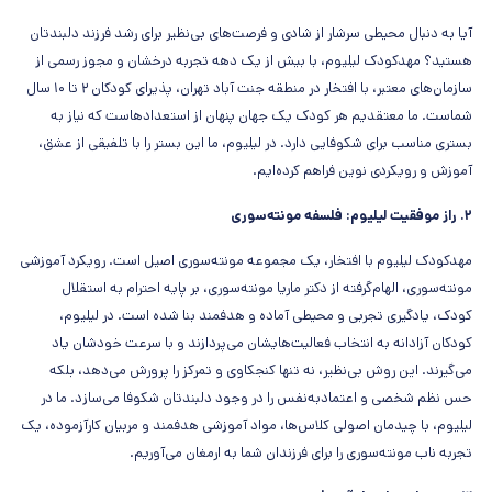
آیا به دنبال محیطی سرشار از شادی و فرصت‌های بی‌نظیر برای رشد فرزند دلبندتان
هستید؟ مهدکودک لیلیوم، با بیش از یک دهه تجربه درخشان و مجوز رسمی از
سازمان‌های معتبر، با افتخار در منطقه جنت آباد تهران، پذیرای کودکان ۲ تا ۱۰ سال
شماست. ما معتقدیم هر کودک یک جهان پنهان از استعدادهاست که نیاز به
بستری مناسب برای شکوفایی دارد. در لیلیوم، ما این بستر را با تلفیقی از عشق،
آموزش و رویکردی نوین فراهم کرده‌ایم.
۲. راز موفقیت لیلیوم: فلسفه مونته‌سوری
مهدکودک لیلیوم با افتخار، یک مجموعه مونته‌سوری اصیل است. رویکرد آموزشی
مونته‌سوری، الهام‌گرفته از دکتر ماریا مونته‌سوری، بر پایه احترام به استقلال
کودک، یادگیری تجربی و محیطی آماده و هدفمند بنا شده است. در لیلیوم،
کودکان آزادانه به انتخاب فعالیت‌هایشان می‌پردازند و با سرعت خودشان یاد
می‌گیرند. این روش بی‌نظیر، نه تنها کنجکاوی و تمرکز را پرورش می‌دهد، بلکه
حس نظم شخصی و اعتمادبه‌نفس را در وجود دلبندتان شکوفا می‌سازد. ما در
لیلیوم، با چیدمان اصولی کلاس‌ها، مواد آموزشی هدفمند و مربیان کارآزموده، یک
تجربه ناب مونته‌سوری را برای فرزندان شما به ارمغان می‌آوریم.