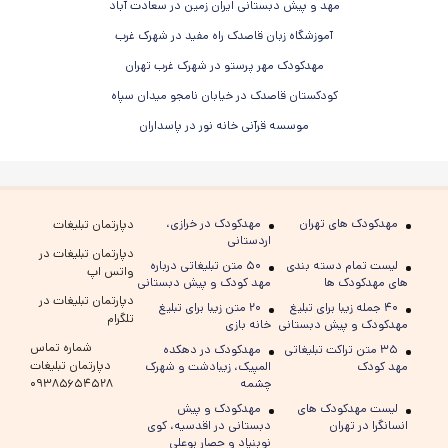
مهد و پیش دبستانی ایران زمین در سعادت آباد
آموزشگاه زبان قاصدک راه مفید در شهرک غرب
مهدکودک مهر پرستو در شهرک غرب تهران
کودکستان قاصدک در خیابان نامجو میدان سپاه
موسسه قرآنی خانه نور در پاسداران
مهدکودک های تهران
مهدکودک در خرازی،
دپارتمان تبلیغات
اردستانی
دپارتمان تبلیغات در
لیست تمام دسته بندی
۵۰ متن تبلیغاتی درباره
واتس اپ
های مهدکودک ها
مهد کودک و پیش دبستانی
دپارتمان تبلیغات در
۴۰ جمله زیبا برای تبلیغ
۲۰ متن زیبا برای تبلیغ
تلگرام
مهدکودک و پیش دبستانی
خانه بازی
شماره تماس
۳۵ متن تراکت تبلیغاتی
مهدکودک در دهکده
دپارتمان تبلیغات
مهد کودک
المپیک، زیبادشت و شهرک
چشمه
۰۹۳۸۵۶۵۴۵۲۸
لیست مهدکودک های
مهدکودک و پیش
انسانگرا در تهران
دبستانی در اقدسیه، کوی
نوبنیاد و حصار بوعلی