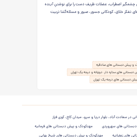
چشمگیر اضطراب، عضلات ظریف دست را برای نوشتنِ آینده
های تفکر خلاق، کودکانی جسور، صبور و مسئله‌گشا تربیت
 و پیش دبستانی های صادقیه
بستانی های ستاره دار، دوزبانه و درجه یک تهران
ش دبستانی های درجه یک تهران
در سعادت آباد، بلوار دریا و سرو، میدان کاج، کوی فراز
بستانی های سهروردی
مهدکودک و پیش دبستانی های فرمانیه
ی های زعفرانیه
مهدکودک و پیش دبستانی های شیخ بهایی