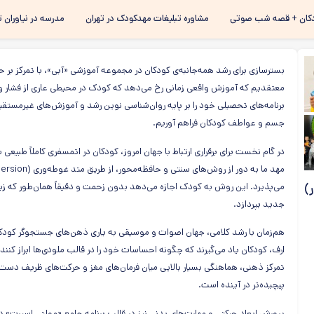
رفتن به
کان + قصه شب صوتی
مشاوره تبلیغات مهدکودک در تهران
مدرسه در نیاوران ت
محتوای
اصلی
بسترسازی برای رشد همه‌جانبه‌ی کودکان در مجموعه آموزشی «آبی»، با تمرکز بر حف
معتقدیم که آموزش واقعی زمانی رخ می‌دهد که کودک در محیطی عاری از فشار و 
برنامه‌های تحصیلی خود را بر پایه روان‌شناسی نوین رشد و آموزش‌های غیرمستقیم 
جسم و عواطف کودکان فراهم آوریم.
در گام نخست برای برقراری ارتباط با جهان امروز، کودکان در اتمسفری کاملاً طبیعی 
)
می‌پذیرد. این روش به کودک اجازه می‌دهد بدون زحمت و دقیقاً همان‌طور که زب
جدید بپردازد.
هم‌زمان با رشد کلامی، جهان اصوات و موسیقی به یاری ذهن‌های جستجوگر کودکان
ارف، کودکان یاد می‌گیرند که چگونه احساسات خود را در قالب ملودی‌ها ابراز کنند
تمرکز ذهنی، هماهنگی بسیار بالایی میان فرمان‌های مغز و حرکت‌های ظریف دست و
پیچیده‌تر در آینده است.
پرورش ابعاد حرکتی و مهارت‌های بدنی نیز در قالب برنامه جامع «مولتی اسپرت» 