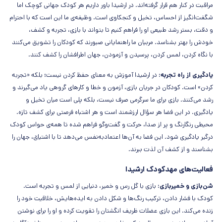
مراقبت در کنار هم قرار گرفته‌اند. در ارشیدا باور داریم هر کودک جهانی کوچک اما
شگفت‌انگیز از احساس، تخیل و کنجکاوی است. وظیفه‌ی ما این است که با احترام
و دقت، بستر رشد طبیعی او را فراهم کنیم تا بتواند با بازی، تجربه و کشف،
خودش را بهتر بشناسد. مربیان ما راهنمایانی صبورند که کودکان را تشویق می‌کنند
با نگاه کردن، لمس کردن، پرسیدن و آزمودن، جهان اطرافشان را کشف کنند.
یادگیری از راه تجربه:
در ارشیدا آموزش به معنای حفظ کردن نیست؛ بلکه «تجربه
کردن» است. کودکان در جریان بازی، آزمون و خطا و کارهای گروهی یاد می‌گیرند و
رشد می‌کنند. بازی برای ما سرگرمی صرف نیست، بلکه پلی است میان تخیل و
یادگیری. در این فضا هر سؤال ارزشمند است و هر اشتباه فرصتی برای کشف تازه.
محیطی رنگارنگ و پر از صدا، حرکت و گفت‌وگو فراهم شده تا همه‌ی حواس کودک
درگیر یادگیری شود. این فضا به آن‌ها اعتمادبه‌نفس می‌دهد تا با اشتیاق، جهان را
بشناسند و از کشف آن لذت ببرند.
فعالیت‌های مهدکودک ارشیدا
شن‌بازی و خمیربازی:
بازی با گل رس و خمیر، دنیایی از لمس و تجربه است.
کودک با فشار دادن، ترکیب رنگ‌ها و شکل دادن به ایده‌هایش، خلاقیت خود را
زنده می‌کند. این بازی عضلات ظریف انگشتان را تقویت کرده و او را برای نوشتن