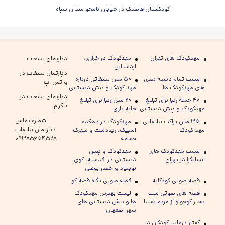
کودکستان قاصدک در خیابان نامجو میدان سپاه
مهدکودک های تهران
مهدکودک در خرازی،
دپارتمان تبلیغات
اردستانی
دپارتمان تبلیغات در
لیست تمام دسته بندی
۵۰ متن تبلیغاتی درباره
واتس اپ
های مهدکودک ها
مهد کودک و پیش دبستانی
دپارتمان تبلیغات در
۴۰ جمله زیبا برای تبلیغ
۲۰ متن زیبا برای تبلیغ
تلگرام
مهدکودک و پیش دبستانی
خانه بازی
شماره تماس
۳۵ متن تراکت تبلیغاتی
مهدکودک در دهکده
دپارتمان تبلیغات
مهد کودک
المپیک، زیبادشت و شهرک
چشمه
۰۹۳۸۵۶۵۴۵۲۸
لیست مهدکودک های
مهدکودک و پیش
انسانگرا در تهران
دبستانی در اقدسیه، کوی
نوبنیاد و حصار بوعلی
قصه صوتی کودکانه
قصه صوتی پگاه قصه گو
قصه های صوتی شب
لیست بهترین مهدکودک
بخیر کوچولو از مریم نشیبا
ها و پیش دبستانی های
شهر اصفهان
گفتار درمانی کودکان در