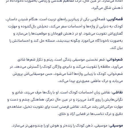
آماده می‌سازد. در عین حال، درک مفاهیم هندسی و ریاضی به‌صورت ناخودآگاه در
ذهنش شکل می‌گیرد.
قصه‌گویی:
قصه‌گویی یکی از زیباترین راه‌های تربیت است. هنگام شنیدن داستان،
کودک به دنیایی از واژه‌ها و احساسات سفر می‌کند، تخیلش بال‌گشوده و مهارت
گفتاری‌اش تقویت می‌شود. او در ذهنش قهرمانان و موقعیت‌ها را می‌سازد و
به‌صورت ناخودآگاه می‌آموزد چگونه بیندیشد، مسئله حل کند و احساساتش را
بیان کند.
شعرخوانی:
شعر نخستین موسیقی زندگی است. ریتم و تکرار شعرها شادی
می‌آورد، حافظه را تقویت می‌کند و دایره‌ی واژگان کودک را گسترش می‌دهد. در
شعرخوانی، کودک با زیبایی واژه‌ها آشنا می‌شود، حس موسیقایی‌اش پرورش
می‌یابد و درک عاطفی عمیق‌تری پیدا می‌کند.
نقاشی:
نقاشی زبان احساسات کودک است. او با رنگ‌ها حرف می‌زند، شادی و
نگرانی‌هایش را روی کاغذ می‌ریزد و در عین حال تمرکز، هماهنگی چشم و دست و
مهارت حرکتی‌اش رشد می‌کند. نقاشی فرصتی است برای تقویت تخیل، مشاهده‌ی
دقیق و درک تناسب‌ها در فضایی آزاد و خلاق.
موسیقی:
موسیقی، ذهن کودک را زنده‌تر و هوش او را چندوجهی‌تر می‌سازد.