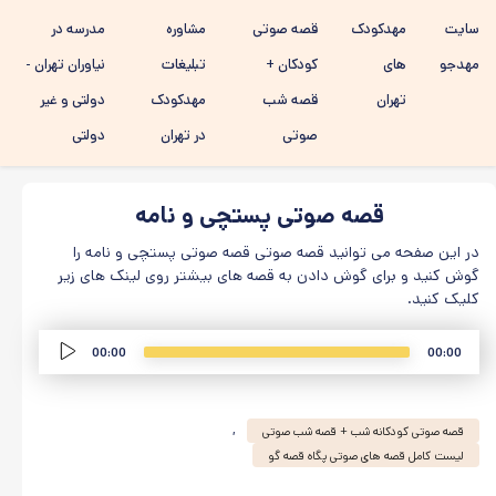
رفتن به
سایت
مهدکودک
قصه صوتی
مشاوره
مدرسه در
محتوای
اصلی
مهدجو
های
کودکان +
تبلیغات
نیاوران تهران -
تهران
قصه شب
مهدکودک
دولتی و غیر
صوتی
در تهران
دولتی
قصه صوتی پستچی و نامه
در این صفحه می توانید قصه صوتی قصه صوتی پستچی و نامه را
گوش کنید و برای گوش دادن به قصه های بیشتر روی لینک های زیر
کلیک کنید.
Audio
00:00
00:00
,
قصه صوتی کودکانه شب + قصه شب صوتی
لیست کامل قصه های صوتی پگاه قصه گو