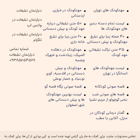
مهدکودک های تهران
مهدکودک در خرازی،
دپارتمان تبلیغات
اردستانی
دپارتمان تبلیغات در
لیست تمام دسته بندی
۵۰ متن تبلیغاتی درباره
واتس اپ
های مهدکودک ها
مهد کودک و پیش دبستانی
دپارتمان تبلیغات در
۴۰ جمله زیبا برای تبلیغ
۲۰ متن زیبا برای تبلیغ
تلگرام
مهدکودک و پیش دبستانی
خانه بازی
شماره تماس
۳۵ متن تراکت تبلیغاتی
مهدکودک در دهکده
دپارتمان تبلیغات
مهد کودک
المپیک، زیبادشت و شهرک
چشمه
۰۹۳۸۵۶۵۴۵۲۸
لیست مهدکودک های
مهدکودک و پیش
انسانگرا در تهران
دبستانی در اقدسیه، کوی
نوبنیاد و حصار بوعلی
قصه صوتی کودکانه
قصه صوتی پگاه قصه گو
قصه های صوتی شب
لیست بهترین مهدکودک
بخیر کوچولو از مریم نشیبا
ها و پیش دبستانی های
شهر اصفهان
گفتار درمانی کودکان در
منزل، آنلاین یا مطب
تمامی محتویات سایت برای کمک به مادران گرامی تهیه شده است و کپی برداری از آن ها برای کمک به