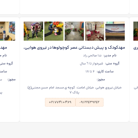
ری
مهدکودک و پیش دبستانی عصر کوچولوها در نیروی هوایی،
مهدک
امامت
نام مدیر:
ندا صالحی راد
نام م
گروه سنی:
شیرخوار تا ٦ سال
گروه سنی:
ساعت کاری:
۶ تا ۱۸
ساعت 
مجوز:
مجوز:
سا
نی،
خیابان نیروی هوایی، خیابان امامت، کوچه ی مسجد امام حسن مجتبی(ع)،
پلاک ٧
پیر
۰۲۱۷۷۴۱۰۴۶۹
٠٩١٢٢٤٣٩٢٤٢