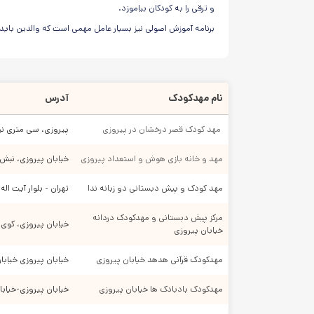
و ترقی را به کودکان بیاموزد.
برنامه آموزش اصولی نیز بسیار عامل مهمی است که والدین باید 
بهتر آن است که اطلاعات خود درباره متد آموزشی را با مطالعه بال
برخی خانواده ها تنها به فاکتور های قیمت، غذا و ساعات کاری 
کودک با حضور در مهد کودک می بایست خلاقیت و نوآوری وی تقو
نام مهدکودک
آدرس
هدف اصلی حضور در مهد کودک تخلیه انرژی، یادگیری و رشد تو
 مهد کودک قصر درخشان در پیروزی
پیروزی، سی متری نیروی هوایی، 
کودکان با سن کمی که دارند قادر نیستند به خوبی از خود مراقبت 
بنابراین نکات ایمنی و رعایت پروتکل های بهداشتی در مهد ک
مهد و خانه بازی هوش و استعداد پیروزی
خیابان پیروزی، نبش بلوار ابوذر، پل
درباره نگرانی هایتان با مدیریت و کارکنان مجموعه صحبت ک
مهد کودک و پیش دبستانی دو زبانه ندا
تهران - بلوار آیت ال

درباره برنامه تمیزکاری و ضدعفونی منظم روزانه از مدیریت
به اطراف و گوشه کنار موسسه خوب نگاه کنید باید عاری ا
مرکز پیش دبستانی و مهدکودک دردانه 
خیابان پیروزی، کو
پله ها باید با نرده ایمن شده باشند.
خیابان پیروزی
نور کافی در کلاس ها وجود داشته باشد.
مهدکودک قرآنی هدهد خیابان پیروزی
خیابان پیروزی خیاب
دسترسی کودکان به کلید و پریز برق و دستگیره درب خروج
تهویه هوا در کلاس ها و دیگر نقاط به خوبی انجام شود.
مهدکودک بادبادک ها خیابان پیروزی
خیابان پیروزی-خیابان ۳۰ متری نیروی هوایی-کوچه شهید عسگری آزاد-خیابان نهم-فرعی /۳۴
دستشویی ها باید تمیز و مناسب کودکان باشد.