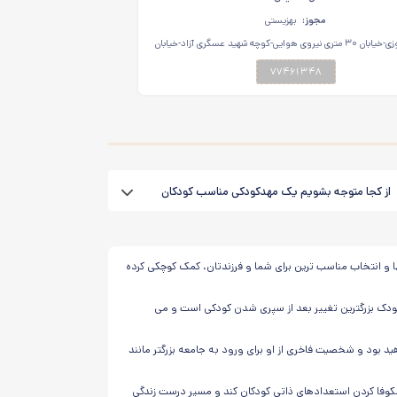
مجوز:
بهزیستی
خیابان پیروزی-خیابان ۳۰ متری نیروی هوایی-کوچه شهید عسگری آزاد-خیابان
نهم-فرعی ۹/۳۴-پلاک ۲۳
۷۷۴۶۱۳۴۸
از کجا متوجه بشویم یک مهدکودکی مناسب کودکان
ت؟
ا و انتخاب مناسب ترین برای شما و فرزندتان، کمک کوچکی کرده
ودک بزرگترین تغییر بعد از سپری شدن کودکی است و می
د بود و شخصیت فاخری از او برای ورود به جامعه بزرگتر مانند
شکوفا کردن استعدادهای ذاتی کودکان کند و مسیر درست زندگی