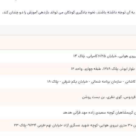
به آن توجه داشته باشند. نحوه یادگیری کودکان می تواند بازدهی آموزش را دو چندان کند.
ا ببرید و در زمان تحقیق و بررسی درباره متد آموزش با مربیان گفتگو داشته و بهترین را برای 
توجه میکنند و از امر مهم آموزش غافل میشوند. در حالی که وقت کودک نمی بایست به بطالت ب
یت و استعدادیابی اصولی بر روی او انجام و بهترین برنامه آموزشی برای پرورش استعداده
انمندیهای ذاتی است، تا کودک بتواند بدون احساس ذره ایی محدودیت رشد کند و شاهد شک
خیابان ۶/۲۵ کامرانی، پلاک ۱۴
کنند و تمام نکات ایمنی و بهداشتی را رعایت کنند.
ودک نقش بسیار مهمی در سلامت جسم و روح کودک دارد که می بایست در زمان بازدید حضور
اک ۱۲۷۸، طبقه چهارم، واحد ۱۲
نید.
ه کاشانی - سازمان برنامه شمالی - خیابان یکم شرقی - پلاک ۱۸
 سوال کنید.
ز آشغال و کثیفی باشد.
ی فردوس، کوی نظری، بن بست روشن
ان کریمشاهیان کوچه سعیدی زاده مهد قرآنی هدهد
ی را به دقت بررسی کنید.
۹-پلاک ۲۳