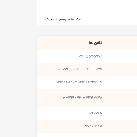
مشاهده توضیحات بیشتر
آموزش کودک خود برگزینید.
گذرد.
ای ذاتی وی تنظیم شود.
تلفن ها
وفایی مهارت های فکری و جسمی باشد.
۰۹۱۹۵۵۹۵۹۷۲
ی به آن دقت کافی داشت.
۰۲۱۷۷۴۱۰۷۹۲
۰۹۰۲۴۰۹۰۰۳۷
۰۲۱۴۴۱۰۱۴۰۵
۰۲۱۴۴۱۳۳۳۲۵
۳۳۳۱۴۰۴۳
۳۳۳۴۰۷۳۸
٧٧٤٧٧١٦٠
۷۷۴۶۱۳۴۸