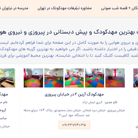
رفتن به
کان + قصه شب صوتی
مشاوره تبلیغات مهدکودک در تهران
مدرسه در نیاوران ت
محتوای
اصلی
بهترین مهدکودک و پیش دبستانی در پیروزی و نیروی هو
و نیروی هوایی را به صورت کامل در این صفحه برای شما فراهم کرده‌ایم. لیست
قیقی را در اختیار داشته باشید. اگر می خواهید به بهترین گزینه های مهدکودک 
د کافیست کلیک کنید تا با انتخابی شایسته، بهترین محیط آموزشی برای فرزندان
مهدکودک آرین ۲ در خیابان پیروزی
مهدک
نام مدیر:
کبری ایمان نژاد
نام مد
خیابان پیروزی، خیابان نبرد شمالی، خیابان نجار محمودی، پلاک ۱۶۴، سرای محله
گروه
صد دستگاه، مهد آرین ۲
ساعت 
۰۹۱۲۳۷۹۴۰۳۵
 سرای
خیابان پیر