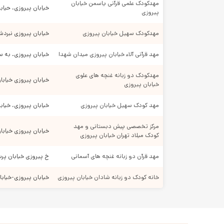
مهدکودک علمی قرآنی یاسمن خیابان 
وجود بوی بد فاضلاب در فضا به منزله عدم توجه مدیریت
خیابان پیروزی، حیاب
پیروزی
منوی غذایی باید غنی و متنوع باشد و از مراکز معتبر مواد 
تمیزی محیط آشپزخانه و سالن غذاخوری را از نزدیک بررسی 
مهدکودک سهیل خیابان پیروزی
خیابان پیروزی نبردشم
بپرسید برای نگهداری مواد غذایی و خوراکی های فاسد ش
مهد قرآنی آلاء خیابان پیروزی میدان شهدا
خیابان پیروزی. به س
دقت کنید مراقبی در کنار بچه ها تمام وقت وجود داشته ب
میز و صندلی ها برای نشستن کودکان در سایز مناسب و 
مهدکودک دو زبانه غنچه های علوی 
خیابان پیروزی خیابان پ
مطمئن شوید اسباب بازی ها از نظر شکستگی و یا نوک تیز ب
خیابان پیروزی
کلاس های مهد کودک پر از وسایل کمک آموزشی است دقت ک
مهد کودک سهیل خیابان پیروزی
خیابان پیروزی، خیابا
همه مهد کودک ها محوطه بازی دارند دقت کنید محوطه ح
ورود و خروج افراد به مجموعه باید تحت کنترل باشد.
مرکز تخصصی پیش دبستانی و مهد 
خیابان پیروزی خیابان دوم نیرو هوایی نبش خیابان
کودک میلاد تهران خیابان پیروزی
در این مقاله به برخی موارد جهت کمک به شما عزیزان پرداختیم ت
دسته بندی های مرتبط:
مهد قرآن دو زبانه غنچه های آسمانی 
خ پیروزی خیابان پرستار شمالی نرسید
خانه کودک دو زبانه شادان خیابان پیروزی
خیابان پیروزی-خیابان چه